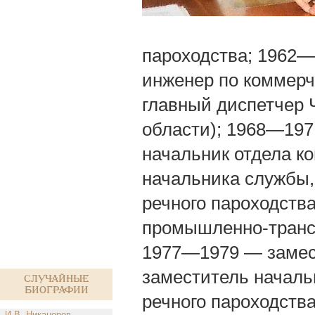
пароходства; 1962—
инженер по коммерч
главный диспетчер Ч
области); 1968—197
начальник отдела к
начальника службы,
речного пароходства
промышленно-транс
1977—1979 — замест
заместитель началь
Случайные
биографии
речного пароходств
И.В. Никаноров