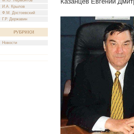
Казанцев Евгений Дмит
М.Ю. Лермонтов
И.А. Крылов
Ф.М. Достоевский
Г.Р. Державин
Рубрики
Новости