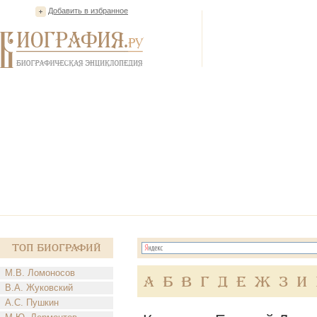
Добавить в избранное
Топ Биографий
М.В. Ломоносов
А
Б
В
Г
Д
Е
Ж
З
И
В.А. Жуковский
А.С. Пушкин