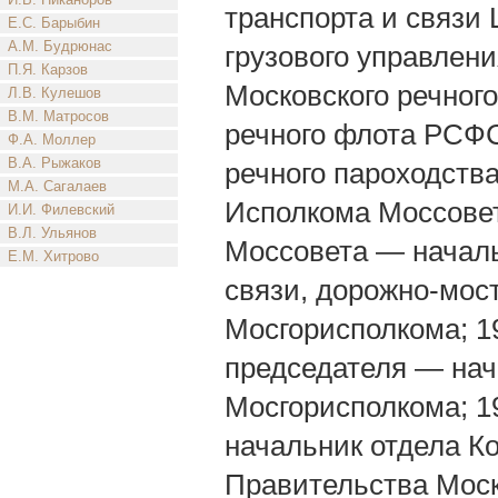
транспорта и связи
Е.С. Барыбин
А.М. Будрюнас
грузового управлени
П.Я. Карзов
Московского речног
Л.В. Кулешов
В.М. Матросов
речного флота РСФ
Ф.А. Моллер
В.А. Рыжаков
речного пароходств
М.А. Сагалаев
Исполкома Моссовет
И.И. Филевский
В.Л. Ульянов
Моссовета — началь
Е.М. Хитрово
связи, дорожно-мос
Мосгорисполкома; 1
председателя — нач
Мосгорисполкома; 
начальник отдела К
Правительства Моск