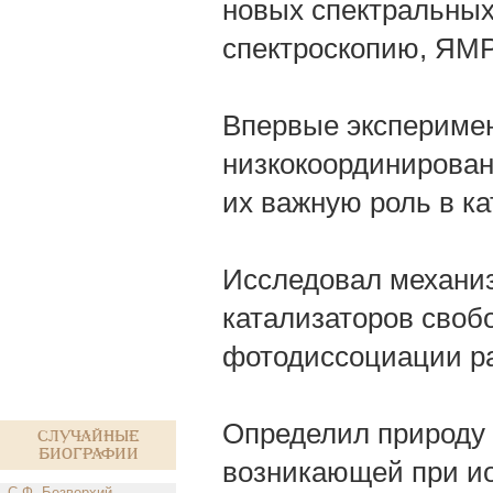
новых спектральных
спектроскопию, ЯМР
Впервые эксперимен
низкокоординирован
их важную роль в ка
Исследовал механиз
катализаторов своб
фотодиссоциации р
Определил природу 
Случайные
биографии
возникающей при и
С.Ф. Безверхий