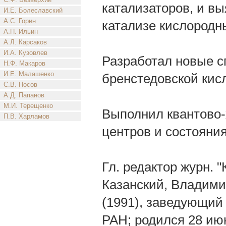
катализаторов, и в
И.Е. Болеславский
А.С. Горин
катализе кислородн
А.П. Ильин
А.Л. Карсаков
И.А. Кузовлев
Разработал новые с
Н.Ф. Макаров
И.Е. Малашенко
бренстедовской кисл
С.В. Носов
А.Д. Папанов
М.И. Терещенко
Выполнил квантово-
П.В. Харламов
центров и состояни
Гл. редактор журн. 
Казанский, Владим
(1991), заведующий
РАН; родился 28 июня