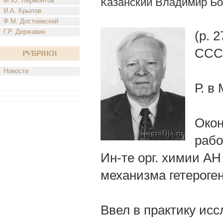
Казанский Владимир Бо
М.Ю. Лермонтов
И.А. Крылов
Ф.М. Достоевский
Г.Р. Державин
(р. 
СССР
Рубрики
Новости
Р. в
Окон
рабо
Ин-те орг. химии А
механизма гетероген
Ввел в практику исс