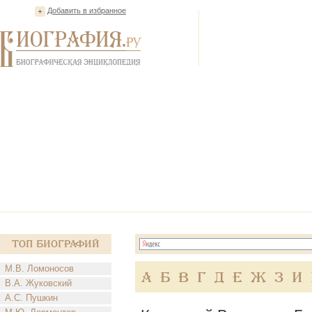
Добавить в избранное
Топ Биографий
М.В. Ломоносов
А
Б
В
Г
Д
Е
Ж
З
И
В.А. Жуковский
А.С. Пушкин