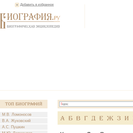
Добавить в избранное
Топ Биографий
М.В. Ломоносов
А
Б
В
Г
Д
Е
Ж
З
И
В.А. Жуковский
А.С. Пушкин