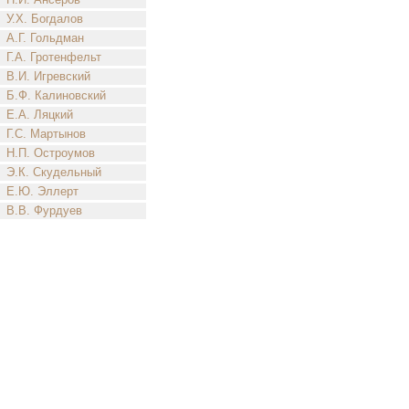
У.Х. Богдалов
А.Г. Гольдман
Г.А. Гротенфельт
В.И. Игревский
Б.Ф. Калиновский
Е.А. Ляцкий
Г.С. Мартынов
Н.П. Остроумов
Э.К. Скудельный
Е.Ю. Эллерт
В.В. Фурдуев