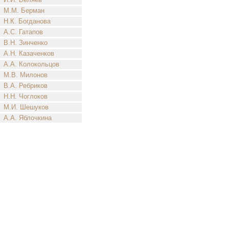
М.М. Берман
Н.К. Богданова
А.С. Гатапов
В.Н. Зинченко
А.Н. Казаченков
А.А. Колокольцов
М.В. Милонов
В.А. Ребриков
Н.Н. Чоглоков
М.И. Шешуков
А.А. Яблочкина