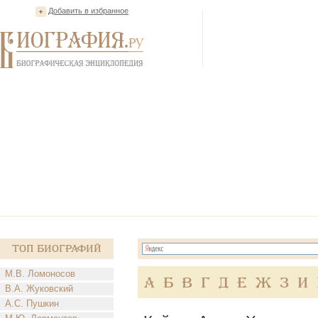
Добавить в избранное
Топ Биографий
М.В. Ломоносов
А
Б
В
Г
Д
Е
Ж
З
И
В.А. Жуковский
А.С. Пушкин