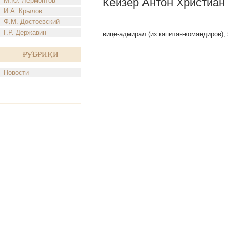
Кейзер Антон Христиан
М.Ю. Лермонтов
И.А. Крылов
Ф.М. Достоевский
Г.Р. Державин
вице-адмирал (из капитан-командиров), 
Рубрики
Новости