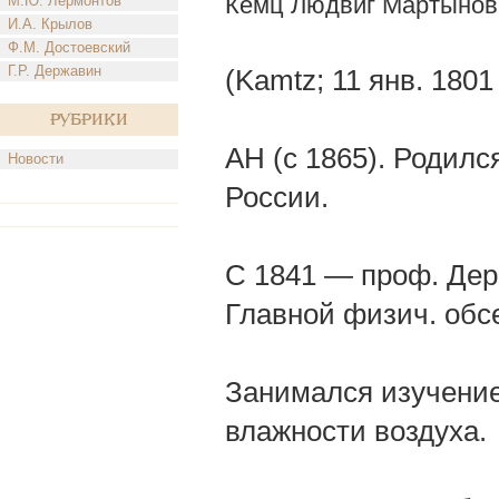
Кемц Людвиг Мартынов
М.Ю. Лермонтов
И.А. Крылов
Ф.М. Достоевский
Г.Р. Державин
(Kamtz; 11 янв. 1801
Рубрики
АН (с 1865). Родилс
Новости
России.
С 1841 — проф. Дерп
Главной физич. обс
Занимался изучение
влажности воздуха.