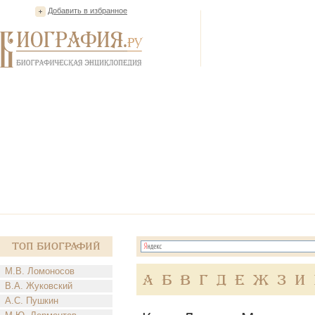
Добавить в избранное
Топ Биографий
М.В. Ломоносов
А
Б
В
Г
Д
Е
Ж
З
И
В.А. Жуковский
А.С. Пушкин