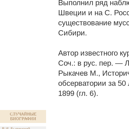
Выполнил ряд наблю
Швеции и на С. Рос
существование муссо
Сибири.
Автор известного ку
Соч.: в рус. пер. — 
Рыкачев М., Истори
обсерватории за 50 
1899 (гл. 6).
Случайные
биографии
В.И. Былинский