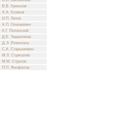
В.В. Гриньков
А.А. Климов
И.П. Литке
А.П. Олешкевич
К.Г. Полянский
Д.Е. Тверитинов
Д.Э. Розенталь
С.А. Старынкевич
М.Л. Стригалев
М.М. Струков
П.П. Феофилов