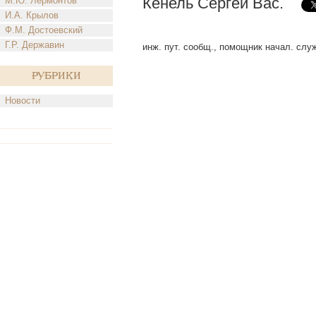
Кенель Сергей Вас.
М.Ю. Лермонтов
И.А. Крылов
Ф.М. Достоевский
Г.Р. Державин
инж. пут. сообщ., помощник начал. служ
Рубрики
Новости