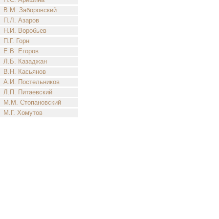
В.М. Заборовский
П.Л. Азаров
Н.И. Воробьев
П.Г. Горн
Е.В. Егоров
Л.Б. Казаджан
В.Н. Касьянов
А.И. Постельников
Л.П. Питаевский
М.М. Стопановский
М.Г. Хомутов