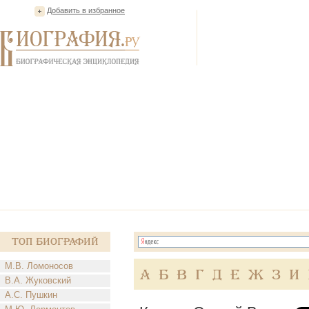
Добавить в избранное
Топ Биографий
М.В. Ломоносов
А
Б
В
Г
Д
Е
Ж
З
И
В.А. Жуковский
А.С. Пушкин