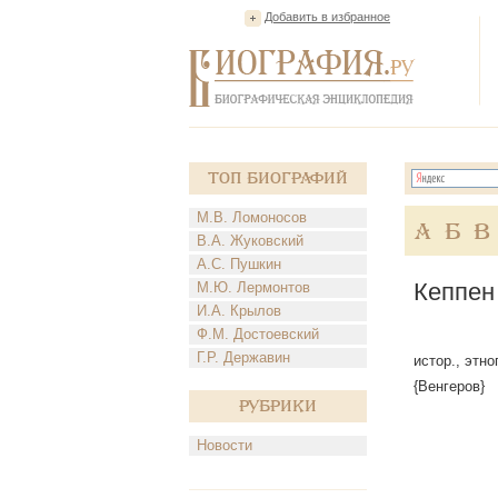
Добавить в избранное
Топ Биографий
М.В. Ломоносов
А
Б
В
В.А. Жуковский
А.С. Пушкин
Кеппен
М.Ю. Лермонтов
И.А. Крылов
Ф.М. Достоевский
Г.Р. Державин
истор., этно
{Венгеров}
Рубрики
Новости