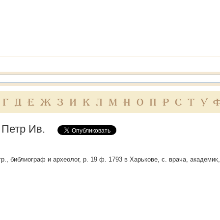
Г
Д
Е
Ж
З
И
К
Л
М
Н
О
П
Р
С
Т
У
 Петр Ив.
гр., библиограф и археолог, р. 19 ф. 1793 в Харькове, с. врача, академик