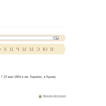
Ф
Х
Ц
Ч
Ш
Щ
Э
Ю
Я
, † 23 мая 1864 в им. Карабах, в Крыму.
Версия для печати