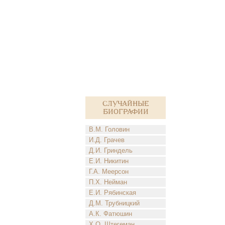
Случайные
биографии
В.М. Головин
И.Д. Грачев
Д.И. Гриндель
Е.И. Никитин
Г.А. Меерсон
П.Х. Нейман
Е.И. Рябинская
Д.М. Трубницкий
А.К. Фатюшин
Х.О. Штегеман