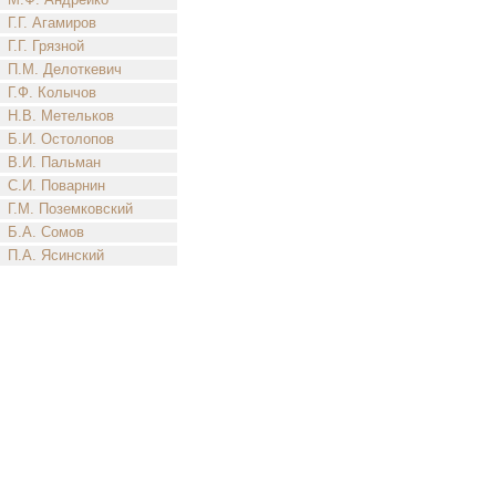
Г.Г. Агамиров
Г.Г. Грязной
П.М. Делоткевич
Г.Ф. Колычов
Н.В. Метельков
Б.И. Остолопов
В.И. Пальман
С.И. Поварнин
Г.М. Поземковский
Б.А. Сомов
П.А. Ясинский