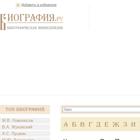
Добавить в избранное
Топ Биографий
М.В. Ломоносов
А
Б
В
Г
Д
Е
Ж
З
И
В.А. Жуковский
А.С. Пушкин