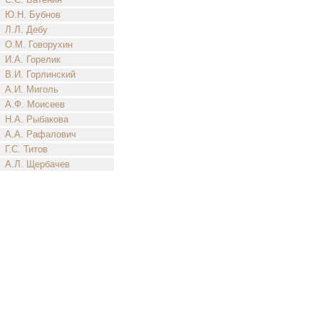
Ю.Н. Бубнов
Л.Л. Дебу
О.М. Говорухин
И.А. Горелик
В.И. Горлинский
А.И. Миголь
А.Ф. Моисеев
Н.А. Рыбакова
А.А. Рафалович
Г.С. Титов
А.Л. Щербачев