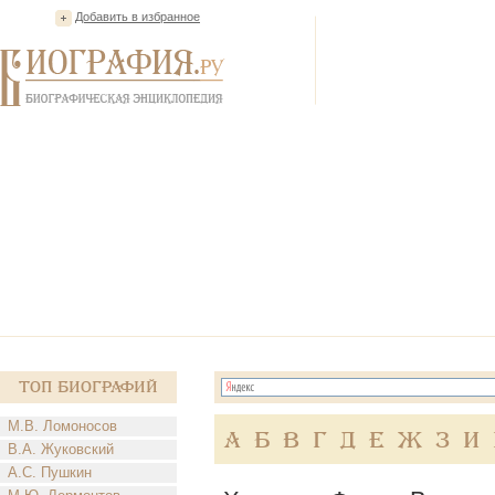
Добавить в избранное
Топ Биографий
М.В. Ломоносов
А
Б
В
Г
Д
Е
Ж
З
И
В.А. Жуковский
А.С. Пушкин