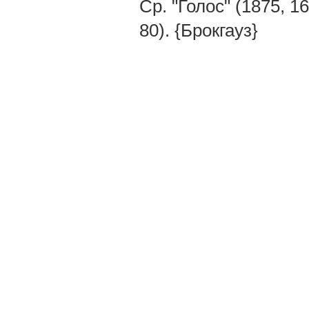
Ср. "Голос" (1875, 
80). {Брокгауз}