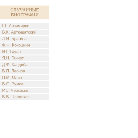
Случайные
биографии
Г.Г. Анзимиров
В.К. Артюшатский
Л.И. Брагина
Ф.Ф. Кокошкин
И.Г. Гауэр
Я.Н. Ганнот
Д.Ф. Кандиба
В.П. Леонов
Н.М. Олин
В.С. Румак
Р.С. Черкасов
В.В. Цаплаков