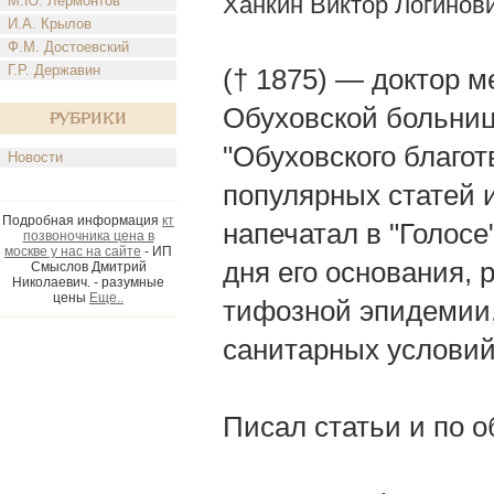
Ханкин Виктор Логинов
М.Ю. Лермонтов
И.А. Крылов
Ф.М. Достоевский
Г.Р. Державин
(† 1875) — доктор 
Обуховской больницы
Рубрики
"Обуховского благо
Новости
популярных статей и
Подробная информация
кт
напечатал в "Голосе
позвоночника цена в
москве у нас на сайте
- ИП
дня его основания, 
Смыслов Дмитрий
Николаевич. - разумные
цены
Еще..
тифозной эпидемии,
санитарных условий
Писал статьи и по 