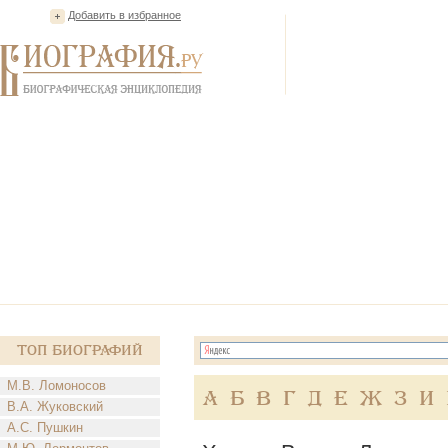
Добавить в избранное
Топ Биографий
М.В. Ломоносов
А
Б
В
Г
Д
Е
Ж
З
И
В.А. Жуковский
А.С. Пушкин