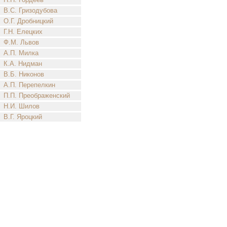
В.С. Гризодубова
О.Г. Дробницкий
Г.Н. Елецких
Ф.М. Львов
А.П. Милка
К.А. Нидман
В.Б. Никонов
А.П. Перепелкин
П.П. Преображенский
Н.И. Шилов
В.Г. Яроцкий