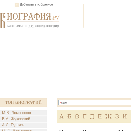
Добавить в избранное
Топ Биографий
М.В. Ломоносов
А
Б
В
Г
Д
Е
Ж
З
И
В.А. Жуковский
А.С. Пушкин