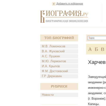
Добавить в избранное
Топ Биографий
М.В. Ломоносов
А
Б
В
В.А. Жуковский
А.С. Пушкин
Харчев
М.Ю. Лермонтов
И.А. Крылов
Ф.М. Достоевский
Г.Р. Державин
Заведующий 
академии (р
Рубрики
инженерно-с
академии; с
Новости
(г. Воронеж
Капицы.