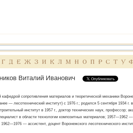
Г
Д
Е
Ж
З
И
К
Л
М
Н
О
П
Р
С
Т
У
ников Виталий Иванович
кафедрой сопротивления материалов и теоретической механики Вороне
анее — лесотехнический институт) с 1976 г.; родился 5 сентября 1934 г. 
троительный институт в 1957 г., доктор технических наук, профессор;
пециалист в области технологии композитных материалов; 1957—1962 —
); 1962—1976 — ассистент, доцент Воронежского лесотехнического инсти