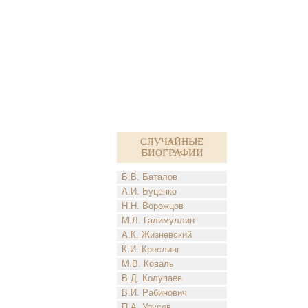
Случайные
биографии
Б.В. Баталов
А.И. Буценко
Н.Н. Ворожцов
М.Л. Галимуллин
А.К. Жизневский
К.И. Креслинг
М.В. Коваль
В.Д. Колупаев
В.И. Рабинович
П.А. Урусов