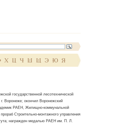
Ф
Х
Ц
Ч
Ш
Щ
Э
Ю
Я
жской государственной лесотехнической
в г. Воронеже; окончил Воронежский
 академик РАЕН, Жилищно-коммунальной
 прораб Строительно-монтажного управления
тута; награжден медалью РАЕН им. П. Л.