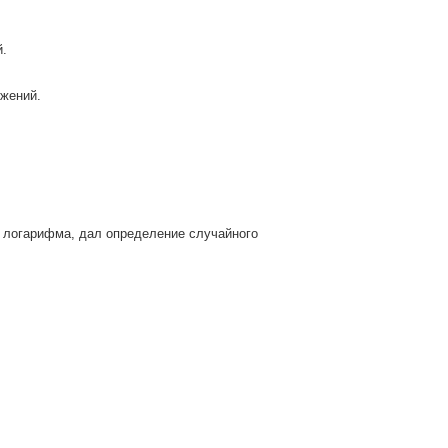
й.
ижений.
о логарифма, дал определение случайного