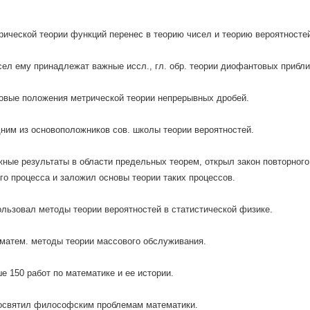
ической теории функций перенес в теорию чисел и теорию вероятносте
сел ему принадлежат важные иссл., гл. обр. теории диофантовых прибл
овые положения метрической теории непрерывных дробей.
ним из основоположников сов. школы теории вероятностей.
ные результаты в области предельных теорем, открыл закон повторног
го процесса и заложил основы теории таких процессов.
льзовал методы теории вероятностей в статистической физике.
матем. методы теории массового обслуживания.
е 150 работ по математике и ее истории.
посвятил философским проблемам математики.