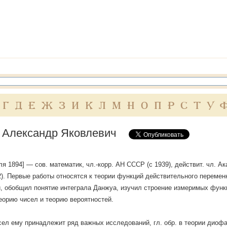
Г
Д
Е
Ж
З
И
К
Л
М
Н
О
П
Р
С
Т
У
 Александр Яковлевич
юля 1894] — сов. математик, чл.-корр. АН СССР (с 1939), действит. чл. А
22). Первые работы относятся к теории функций действительного переменн
, обобщил понятие интеграла Данжуа, изучил строение измеримых функц
еорию чисел и теорию вероятностей.
сел ему принадлежит ряд важных исследований, гл. обр. в теории диоф