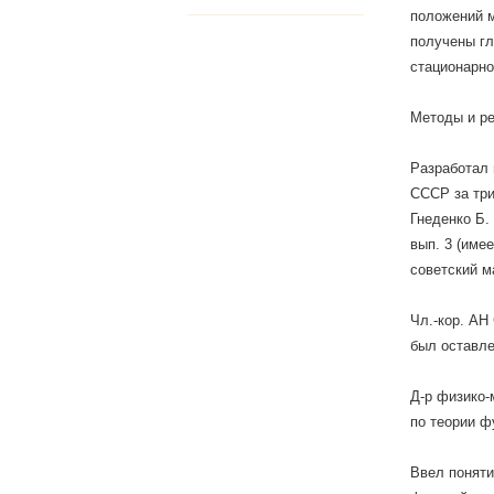
положений м
получены гл
стационарно
Методы и ре
Разработал 
СССР за три
Гнеденко Б.
вып. 3 (име
советский м
Чл.-кор. АН
был оставле
Д-р физико-
по теории ф
Ввел поняти