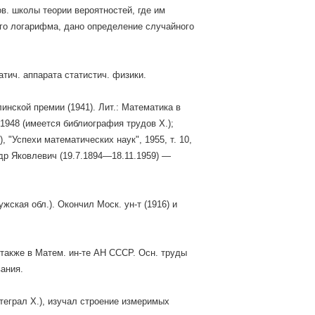
в. школы теории вероятностей, где им
ого логарифма, дано определение случайного
тич. аппарата статистич. физики.
нской премии (1941). Лит.: Математика в
 1948 (имеется библиография трудов X.);
 "Успехи математических наук", 1955, т. 10,
ндр Яковлевич (19.7.1894—18.11.1959) —
жская обл.). Окончил Моск. ун-т (1916) и
— также в Матем. ин-те АН СССР. Осн. труды
вания.
теграл X.), изучал строение измеримых