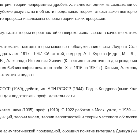
етрич. теории непрерывных дробей. X. является одним из создателей со
убокие результаты в области предельных теорем, открыт закон повторн
го процесса и заложены основы теории таких процессов.
зультаты теории вероятностей он широко использовал в качестве матема
математич. методы теории массового обслуживания связи. Лауреат Стали
дцать лет. 1917—1947. Cб. статей, под ред. А. Г. Куроша [и др.], М.—Л.,
 В., Александр Яковлевич Хинчин (К шестидесятилетию со дня рождения),
ется библиография печатных работ X. с 1916 по 1952 г.). Хинчин, Алекса
атематик и педагог.
 СССР (1939), действ, чл. АПН РСФСР (1944). Род. в Кондрово (ныне Калу
н для подготовки к проф. деятельности.
матем. наук (1935), проф. (1919). С 1922 работал в Моск. ун-те, с 1939 
ункций, теории чисел, теории вероятностей и теории массового обслужи
е асимптотической производной, обобщил понятие интеграла Данжуа (ин