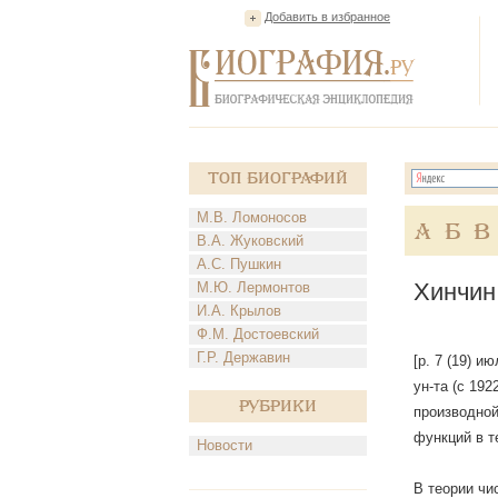
Добавить в избранное
Топ Биографий
М.В. Ломоносов
А
Б
В
В.А. Жуковский
А.С. Пушкин
Хинчин
М.Ю. Лермонтов
И.А. Крылов
Ф.М. Достоевский
Г.Р. Державин
[р. 7 (19) и
ун-та (с 19
Рубрики
производной
функций в т
Новости
В теории чи