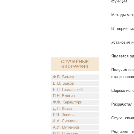
функций.
Методы метр
В теории чи
Установил н
Является од
Случайные
биографии
Получил важ
стационарно
Ф.В. Бемер
В.М. Быков
Е.П. Гославский
Широко испо
П.Н. Елагин
Ф.Ф. Керештури
Разработал 
Д.Н. Козак
Р.Я. Левина
Опубл. свыш
А.А. Липилин
А.И. Митенков
Ряд иссл. 
И.И. Пальмин