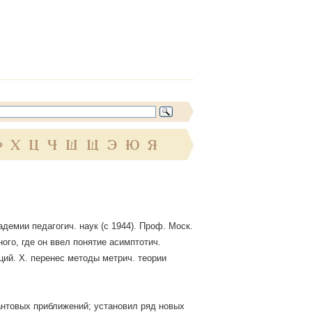
Ф
Х
Ц
Ч
Ш
Щ
Э
Ю
Я
кадемии педагогич. наук (с 1944). Проф. Моск.
ого, где он ввел понятие асимптотич.
ий. X. перенес методы метрич. теории
антовых приближений; установил ряд новых