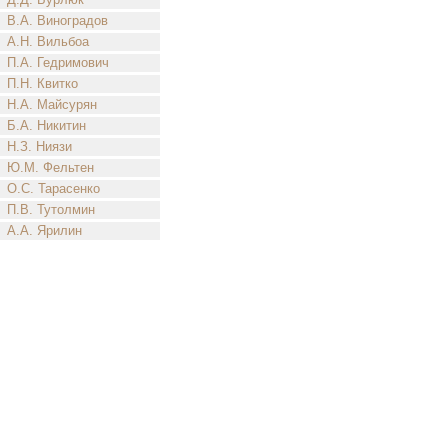
В.А. Виноградов
А.Н. Вильбоа
П.А. Гедримович
П.Н. Квитко
Н.А. Майсурян
Б.А. Никитин
Н.З. Ниязи
Ю.М. Фельтен
О.С. Тарасенко
П.В. Тутолмин
А.А. Ярилин