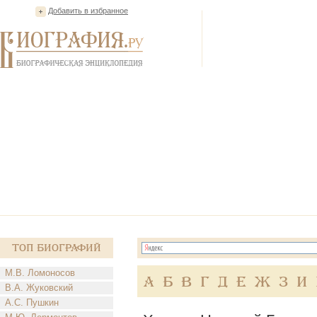
Добавить в избранное
Топ Биографий
М.В. Ломоносов
А
Б
В
Г
Д
Е
Ж
З
И
В.А. Жуковский
А.С. Пушкин