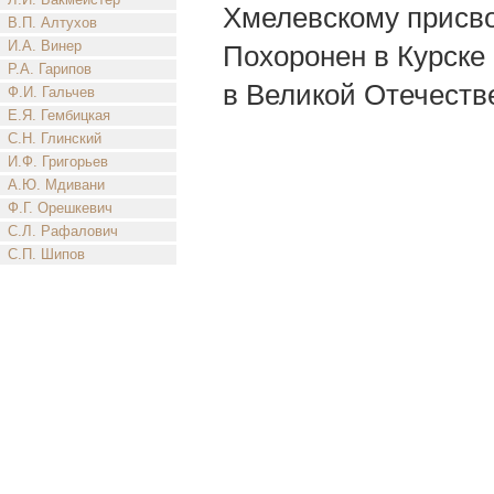
Хмелевскому присво
В.П. Алтухов
И.А. Винер
Похоронен в Курске
Р.А. Гарипов
в Великой Отечестве
Ф.И. Гальчев
Е.Я. Гембицкая
С.Н. Глинский
И.Ф. Григорьев
А.Ю. Мдивани
Ф.Г. Орешкевич
С.Л. Рафалович
С.П. Шипов