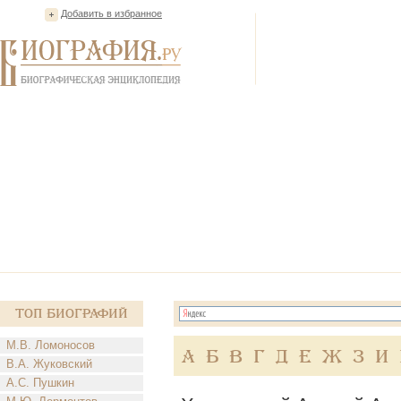
Добавить в избранное
Топ Биографий
М.В. Ломоносов
А
Б
В
Г
Д
Е
Ж
З
И
В.А. Жуковский
А.С. Пушкин