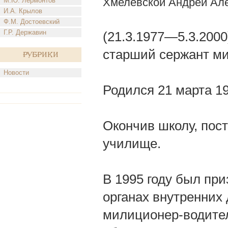
Хмелевской Андрей Ал
М.Ю. Лермонтов
И.А. Крылов
Ф.М. Достоевский
Г.Р. Державин
(21.3.1977—5.3.200
старший сержант м
Рубрики
Новости
Родился 21 марта 19
Окончив школу, пос
училище.
В 1995 году был пр
органах внутренних 
милиционер-водите