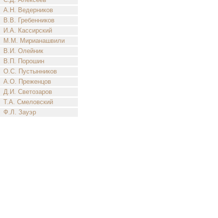
А.Н. Ведерников
В.В. Гребенников
И.А. Кассирский
М.М. Мирианашвили
В.И. Олейник
В.П. Порошин
О.С. Пустынников
А.О. Преженцов
Д.И. Светозаров
Т.А. Смеловский
Ф.Л. Зауэр