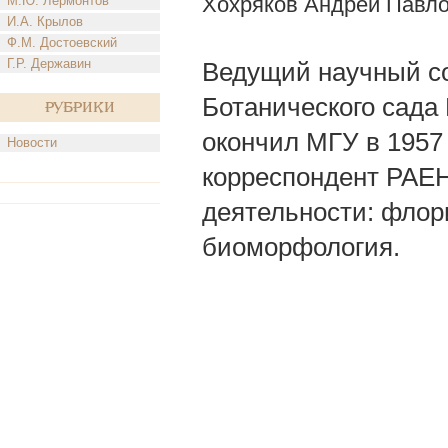
Хохряков Андрей Павл
М.Ю. Лермонтов
И.А. Крылов
Ф.М. Достоевский
Г.Р. Державин
Ведущий научный со
Ботанического сада М
Рубрики
окончил МГУ в 1957 
Новости
корреспондент РАЕН
деятельности: флор
биоморфология.