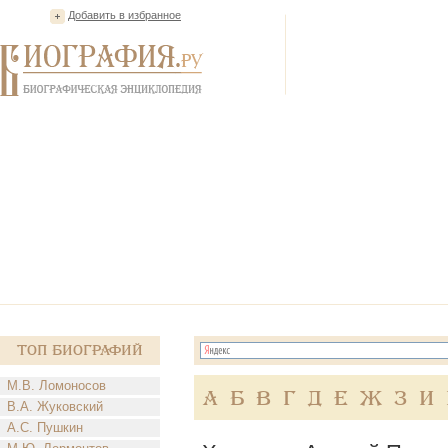
Добавить в избранное
Топ Биографий
М.В. Ломоносов
А
Б
В
Г
Д
Е
Ж
З
И
В.А. Жуковский
А.С. Пушкин