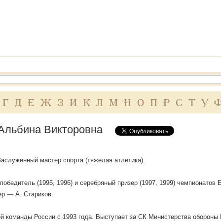
Г
Д
Е
Ж
З
И
К
Л
М
Н
О
П
Р
С
Т
У
Альбина Викторовна
. Заслуженный мастер спорта (тяжелая атлетика).
победитель (1995, 1996) и серебряный призер (1997, 1999) чемпионатов
нер — А. Стариков.
й команды России с 1993 года. Выступает за СК Министерства обороны