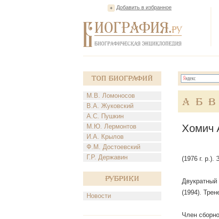
Добавить в избранное
Топ Биографий
М.В. Ломоносов
А
Б
В
В.А. Жуковский
А.С. Пушкин
Хомич 
М.Ю. Лермонтов
И.А. Крылов
Ф.М. Достоевский
Г.Р. Державин
(1976 г. р.)
Рубрики
Двукратный 
(1994). Тре
Новости
Член сборно