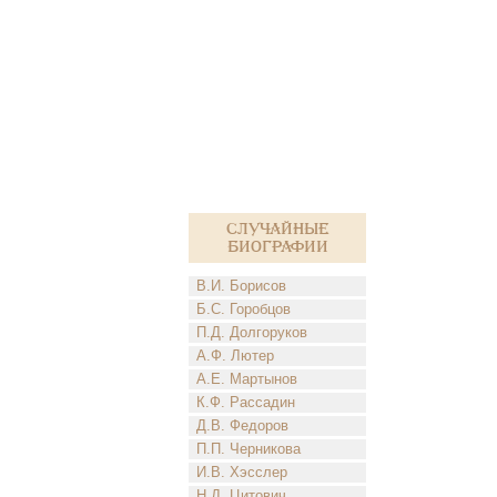
Случайные
биографии
В.И. Борисов
Б.С. Горобцов
П.Д. Долгоруков
А.Ф. Лютер
А.Е. Мартынов
К.Ф. Рассадин
Д.В. Федоров
П.П. Черникова
И.В. Хэсслер
Н.Д. Цитович