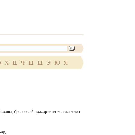
Ф
Х
Ц
Ч
Ш
Щ
Э
Ю
Я
 Европы, бронзовый призер чемпионата мира
 РФ.