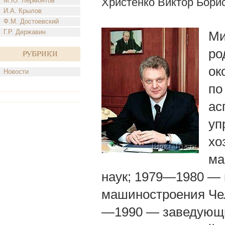
Христенко Виктор Бори
М.Ю. Лермонтов
И.А. Крылов
Ф.М. Достоевский
Г.Р. Державин
Ми
ро
Рубрики
ок
Новости
по
ас
уп
хо
ма
наук; 1979—1980 —
машиностроения Чел
—1990 — заведующи