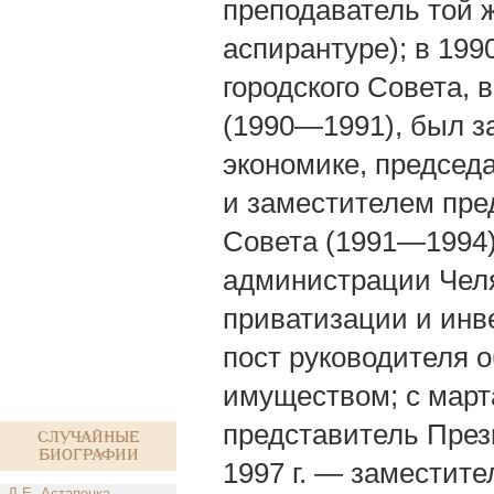
преподаватель той 
аспирантуре); в 199
городского Совета,
(1990—1991), был з
экономике, председ
и заместителем пре
Совета (1991—1994
администрации Челя
приватизации и инве
пост руководителя 
имуществом; с март
представитель През
Случайные
биографии
1997 г. — заместит
Д.Е. Астапенка