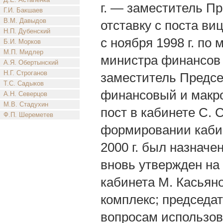
г. — заместитель П
Г.И. Бакшаев
В.М. Давыдов
отставку с поста ви
Н.П. Дубенский
с ноября 1998 г. по 
Б.И. Морков
М.П. Мидлер
министра финансов 
А.Я. Обертынский
Н.Г. Строганов
заместитель Предсе
Т.С. Садыков
финансовый и макро
А.Н. Северцов
М.В. Стадухин
пост в кабинете С. 
Ф.П. Шереметев
формировании кабине
2000 г. был назнач
вновь утвержден на 
кабинета М. Касьян
комплекс; председа
вопросам использов