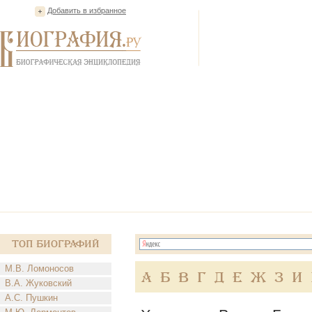
Добавить в избранное
Топ Биографий
М.В. Ломоносов
А
Б
В
Г
Д
Е
Ж
З
И
В.А. Жуковский
А.С. Пушкин