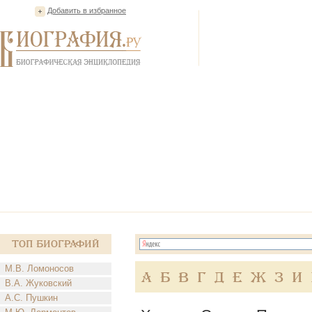
Добавить в избранное
Топ Биографий
М.В. Ломоносов
А
Б
В
Г
Д
Е
Ж
З
И
В.А. Жуковский
А.С. Пушкин