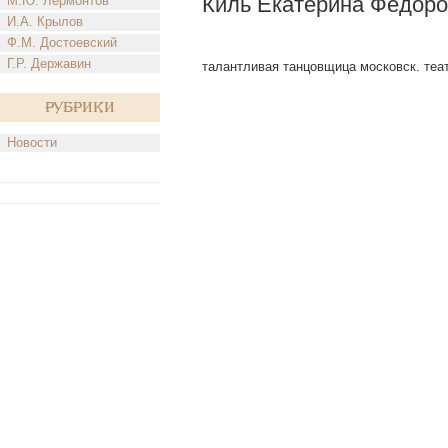
Киль Екатерина Федор
М.Ю. Лермонтов
И.А. Крылов
Ф.М. Достоевский
Г.Р. Державин
талантливая танцовщица московск. театра
Рубрики
Новости