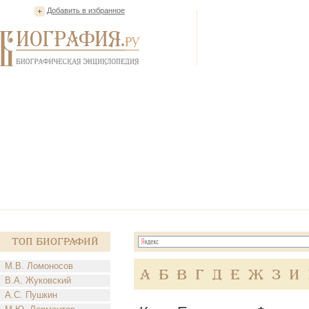
Добавить в избранное
Топ Биографий
М.В. Ломоносов
А
Б
В
Г
Д
Е
Ж
З
И
В.А. Жуковский
А.С. Пушкин