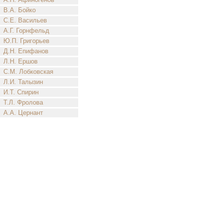
В.А. Бойко
С.Е. Васильев
А.Г. Горнфельд
Ю.П. Григорьев
Д.Н. Епифанов
Л.Н. Ершов
С.М. Лобковская
Л.И. Талызин
И.Т. Спирин
Т.Л. Фролова
А.А. Цернант