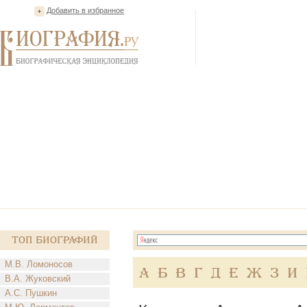
Добавить в избранное
Топ Биографий
М.В. Ломоносов
А
Б
В
Г
Д
Е
Ж
З
И
В.А. Жуковский
А.С. Пушкин