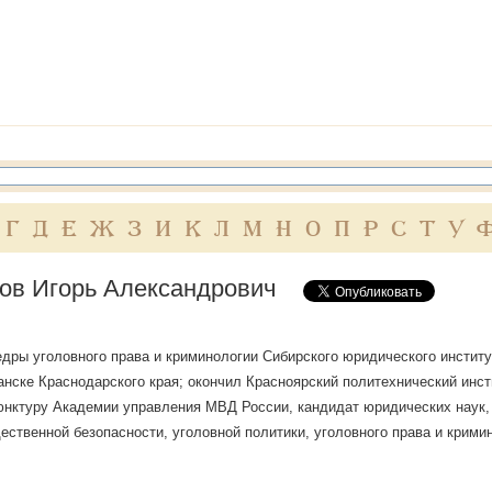
Г
Д
Е
Ж
З
И
К
Л
М
Н
О
П
Р
С
Т
У
ов Игорь Александрович
дры уголовного права и криминологии Сибирского юридического институ
. Канске Краснодарского края; окончил Красноярский политехнический инс
ъюнктуру Академии управления МВД России, кандидат юридических наук,
ественной безопасности, уголовной политики, уголовного права и крими