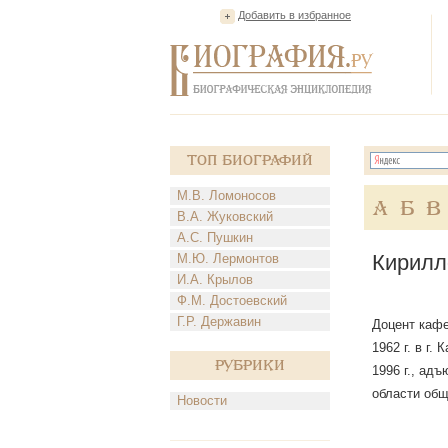
Добавить в избранное
Топ Биографий
М.В. Ломоносов
А
Б
В
В.А. Жуковский
А.С. Пушкин
Кирилл
М.Ю. Лермонтов
И.А. Крылов
Ф.М. Достоевский
Г.Р. Державин
Доцент кафе
1962 г. в г
Рубрики
1996 г., ад
области общ
Новости