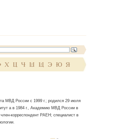
Ф
Х
Ц
Ч
Ш
Щ
Э
Ю
Я
та МВД России с 1999 г.; родился 29 июля
титут а в 1984 г., Академию МВД России в
 член-корреспондент РАЕН; специалист в
нологии.