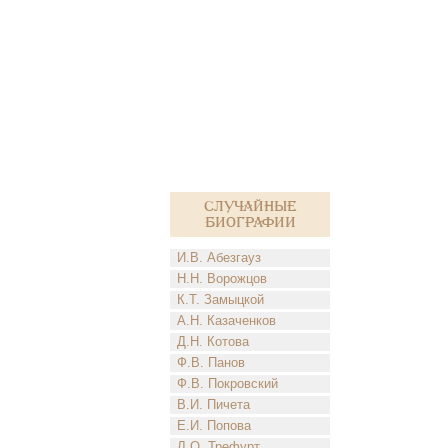
Случайные
биографии
И.В. Абезгауз
Н.Н. Ворожцов
К.Т. Замыцкой
А.Н. Казаченков
Д.Н. Котова
Ф.В. Панов
Ф.В. Покровский
В.И. Пичета
Е.И. Попова
Л.О. Трефурт