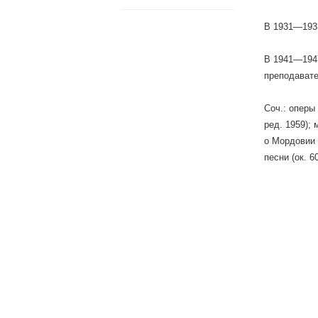
В 1931—1933
В 1941—1947
преподавате
Соч.: оперы
ред. 1959);
о Мордовии 
песни (ок. 6