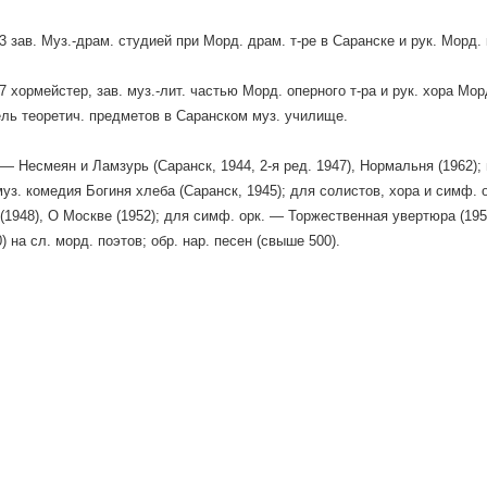
 зав. Муз.-драм. студией при Морд. драм. т-ре в Саранске и рук. Морд.
 хормейстер, зав. муз.-лит. частью Морд. оперного т-ра и рук. хора Мо
ль теоретич. предметов в Саранском муз. училище.
 — Несмеян и Ламзурь (Саранск, 1944, 2-я ред. 1947), Нормальня (1962); 
 муз. комедия Богиня хлеба (Саранск, 1945); для солистов, хора и симф. 
(1948), О Москве (1952); для симф. орк. — Торжественная увертюра (1958
0) на сл. морд. поэтов; обр. нар. песен (свыше 500).