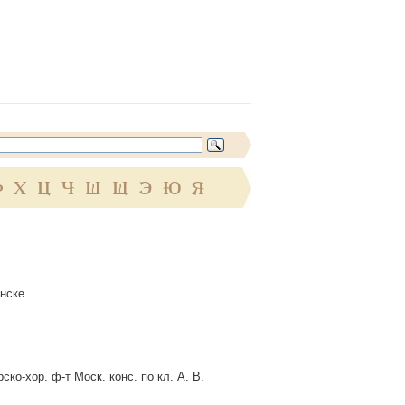
Ф
Х
Ц
Ч
Ш
Щ
Э
Ю
Я
нске.
ко-хор. ф-т Моск. конс. по кл. А. В.