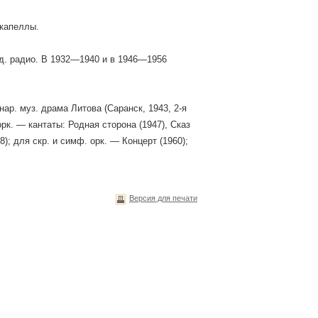
 капеллы.
рд. радио. В 1932—1940 и в 1946—1956
нар. муз. драма Литова (Саранск, 1943, 2-я
оpк. — кантаты: Родная сторона (1947), Сказ
); для скр. и симф. орк. — Концерт (1960);
Версия для печати