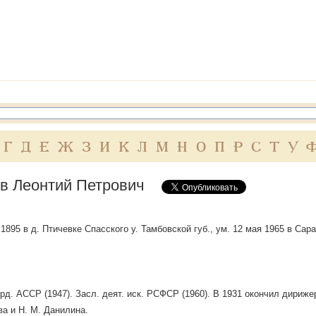
Г
Д
Е
Ж
З
И
К
Л
М
Н
О
П
Р
С
Т
У
в Леонтий Петрович
1895 в д. Птичевке Спасского у. Тамбовской губ., ум. 12 мая 1965 в Сара
рд. АССР (1947). Засл. деят. иск. РСФСР (1960). В 1931 окончил дирижерс
а и Н. М. Данилина.