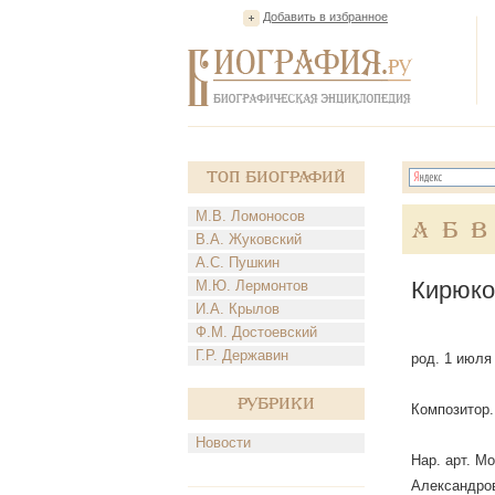
Добавить в избранное
Топ Биографий
М.В. Ломоносов
А
Б
В
В.А. Жуковский
А.С. Пушкин
Кирюко
М.Ю. Лермонтов
И.А. Крылов
Ф.М. Достоевский
Г.Р. Державин
род. 1 июля 
Рубрики
Композитор.
Новости
Нар. арт. Мо
Александров