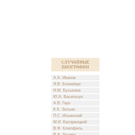
Случайные
биографии
А.А. Иванов
Я.В. Блюмберг
Н.М. Бусыгина
Ю.А. Васильчук
А.В. Гаук
К.К. Зельин
П.С. Ильинский
М.И. Каспржицкий
В.Ф. Клюпфель
В.А. Лосева