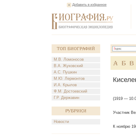
Добавить в избранное
Топ Биографий
М.В. Ломоносов
А
Б
В
В.А. Жуковский
А.С. Пушкин
Киселе
М.Ю. Лермонтов
И.А. Крылов
Ф.М. Достоевский
Г.Р. Державин
(1919 — 10.
Рубрики
Участник Ве
Новости
К ноябрю 19