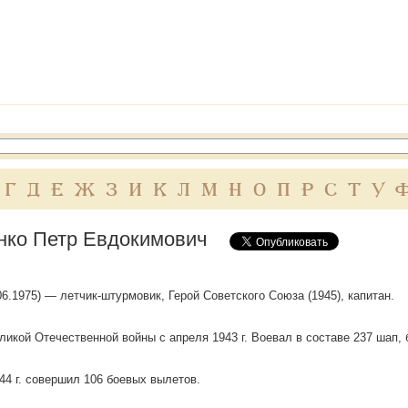
Г
Д
Е
Ж
З
И
К
Л
М
Н
О
П
Р
С
Т
У
нко Петр Евдокимович
06.1975) — летчик-штурмовик, Герой Советского Союза (1945), капитан.
ликой Отечественной войны с апреля 1943 г. Воевал в составе 237 шап,
44 г. совершил 106 боевых вылетов.