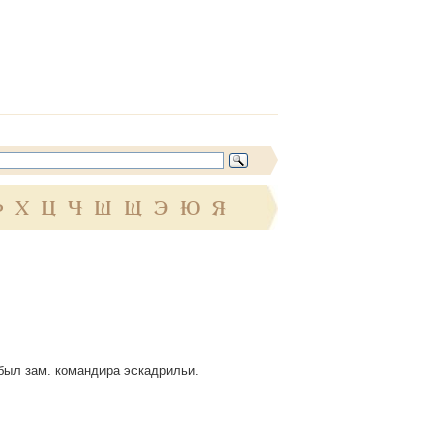
Ф
Х
Ц
Ч
Ш
Щ
Э
Ю
Я
 был зам. командира эскадрильи.