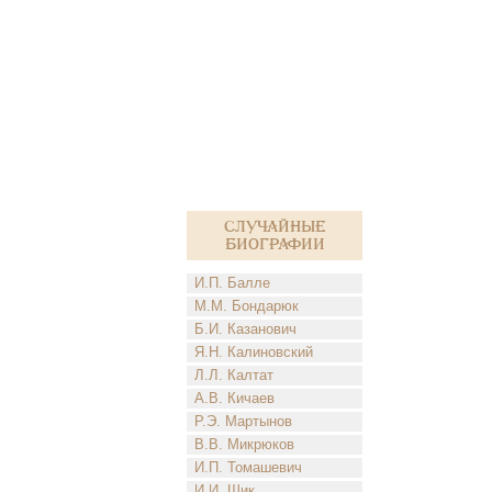
Случайные
биографии
И.П. Балле
М.М. Бондарюк
Б.И. Казанович
Я.Н. Калиновский
Л.Л. Калтат
А.В. Кичаев
Р.Э. Мартынов
В.В. Микрюков
И.П. Томашевич
И.И. Шик