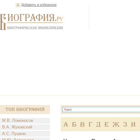
Добавить в избранное
Топ Биографий
М.В. Ломоносов
А
Б
В
Г
Д
Е
Ж
З
И
В.А. Жуковский
А.С. Пушкин