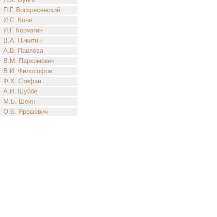
П.Г. Воскресенский
И.С. Кони
И.Г. Корчагин
В.А. Никитин
А.В. Павлова
В.М. Пархомович
В.И. Философов
Ф.Х. Стефан
А.И. Шуббе
М.Б. Шеин
О.Б. Ярошевич