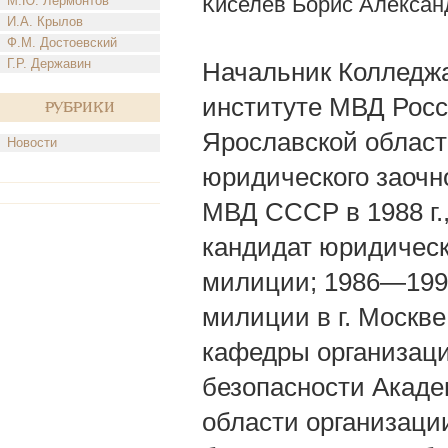
Киселев Борис Алексан
М.Ю. Лермонтов
И.А. Крылов
Ф.М. Достоевский
Г.Р. Державин
Начальник Колледж
институте МВД Росси
Рубрики
Ярославской област
Новости
юридического заочно
МВД СССР в 1988 г.
кандидат юридическ
милиции; 1986—199
милиции в г. Москв
кафедры организаци
безопасности Акаде
области организаци