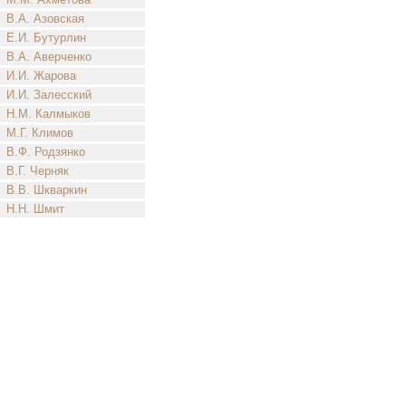
В.А. Азовская
Е.И. Бутурлин
В.А. Аверченко
И.И. Жарова
И.И. Залесский
Н.М. Калмыков
М.Г. Климов
В.Ф. Родзянко
В.Г. Черняк
В.В. Шкваркин
Н.Н. Шмит