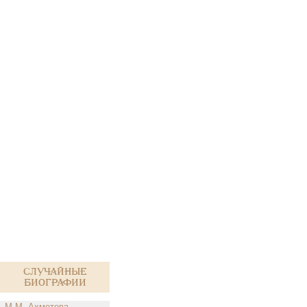
Случайные
биографии
М.М. Ахметова