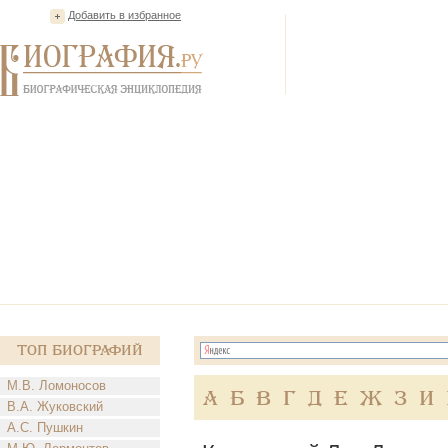
Добавить в избранное
Топ Биографий
М.В. Ломоносов
А
Б
В
Г
Д
Е
Ж
З
И
В.А. Жуковский
А.С. Пушкин