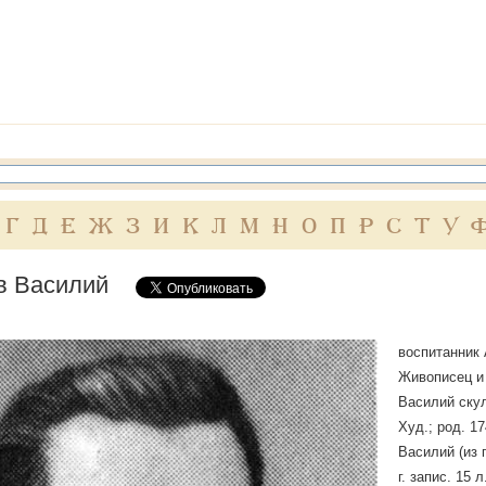
Г
Д
Е
Ж
З
И
К
Л
М
Н
О
П
Р
С
Т
У
в Василий
воспитанник 
Живописец и 
Василий скул
Худ.; род. 17
Василий (из 
г. запис. 15 л