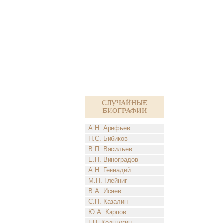
Случайные
биографии
А.Н. Арефьев
Н.С. Бибиков
В.П. Васильев
Е.Н. Виноградов
А.Н. Геннадий
М.Н. Глейниг
В.А. Исаев
С.П. Казалин
Ю.А. Карпов
Г.Н. Кольчугин