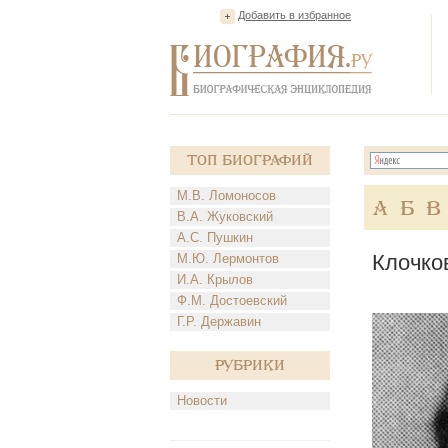
Добавить в избранное
Топ Биографий
М.В. Ломоносов
А
Б
В
В.А. Жуковский
А.С. Пушкин
Клочко
М.Ю. Лермонтов
И.А. Крылов
Ф.М. Достоевский
Г.Р. Державин
Рубрики
Новости