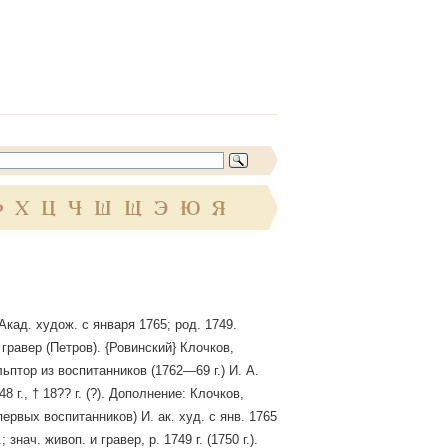
Ф
Х
Ц
Ч
Ш
Щ
Э
Ю
Я
Акад. худож. с января 1765; род. 1749.
гравер (Петров). {Ровинский} Клочков,
ьптор из воспитанников (1762—69 г.) И. А.
48 г., † 18?? г. (?). Дополнение: Клочков,
первых воспитанников) И. ак. худ. с янв. 1765
.; знач. живоп. и гравер, р. 1749 г. (1750 г.).