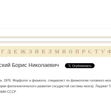
Г
Д
Е
Ж
З
И
К
Л
М
Н
О
П
Р
С
Т
У
ский Борис Николаевич
ум. 1976. Морфолог и физиолог, специалист по физиологии головного моз
ории филогенетического развития сосудистой системы мозга). Лауреат 
 АМН СССР.