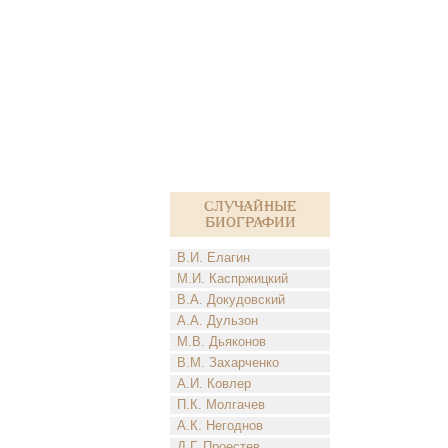
Случайные
биографии
В.И. Елагин
М.И. Каспржицкий
В.А. Докудовский
А.А. Дульзон
М.В. Дьяконов
В.М. Захарченко
А.И. Ковлер
П.К. Молгачев
А.К. Негоднов
Д.Г. Проестев