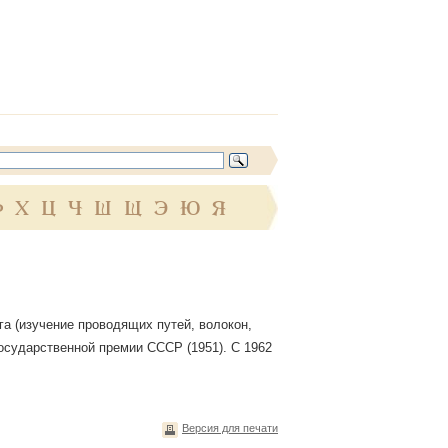
Ф
Х
Ц
Ч
Ш
Щ
Э
Ю
Я
га (изучение проводящих путей, волокон,
Государственной премии СССР (1951). С 1962
Версия для печати