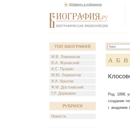
Добавить в избранное
Топ Биографий
М.В. Ломоносов
А
Б
В
В.А. Жуковский
А.С. Пушкин
Клосов
М.Ю. Лермонтов
И.А. Крылов
Ф.М. Достоевский
Г.Р. Державин
Род. 1898, 
создание те
Рубрики
г. академик
Новости