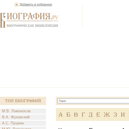
Добавить в избранное
Топ Биографий
М.В. Ломоносов
А
Б
В
Г
Д
Е
Ж
З
И
В.А. Жуковский
А.С. Пушкин