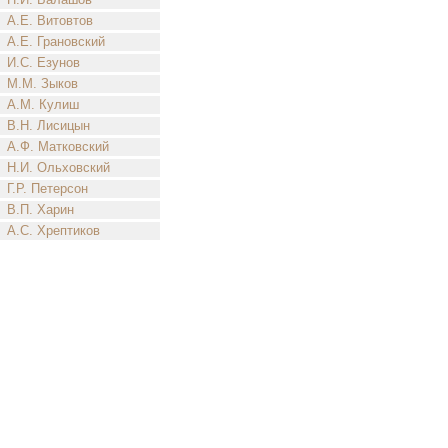
А.Е. Витовтов
А.Е. Грановский
И.С. Езунов
М.М. Зыков
А.М. Кулиш
В.Н. Лисицын
А.Ф. Матковский
Н.И. Ольховский
Г.Р. Петерсон
В.П. Харин
А.С. Хрептиков