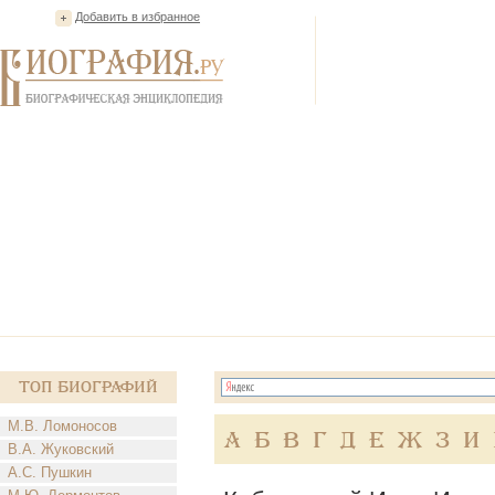
Добавить в избранное
Топ Биографий
М.В. Ломоносов
А
Б
В
Г
Д
Е
Ж
З
И
В.А. Жуковский
А.С. Пушкин