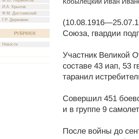
Кобылецкий Иван Иван
М.Ю. Лермонтов
И.А. Крылов
Ф.М. Достоевский
Г.Р. Державин
(10.08.1916—25.07.1
Союза, гвардии под
Рубрики
Новости
Участник Великой О
составе 43 иап, 53 г
таранил истребител
Совершил 451 боево
и в группе 9 самолет
После войны до сент