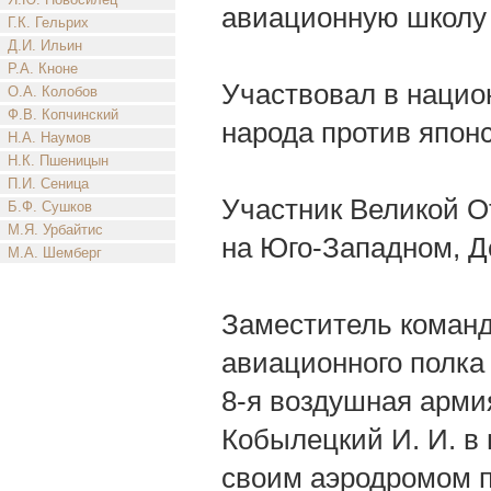
авиационную школу 
Г.К. Гельрих
Д.И. Ильин
Р.А. Кноне
Участвовал в нацио
О.А. Колобов
Ф.В. Копчинский
народа против японс
Н.А. Наумов
Н.К. Пшеницын
П.И. Сеница
Участник Великой О
Б.Ф. Сушков
М.Я. Урбайтис
на Юго-Западном, Д
М.А. Шемберг
Заместитель команд
авиационного полка
8-я воздушная арми
Кобылецкий И. И. в 
своим аэродромом п