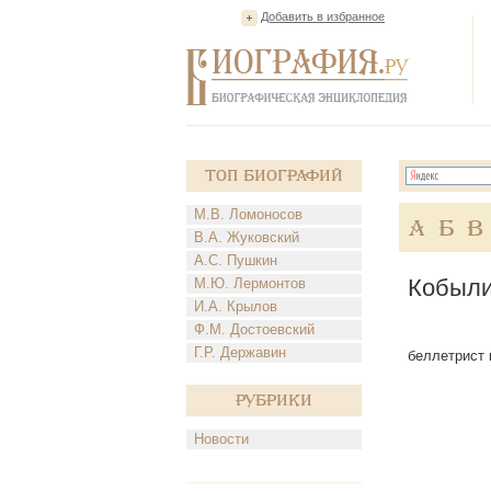
Добавить в избранное
Топ Биографий
М.В. Ломоносов
А
Б
В
В.А. Жуковский
А.С. Пушкин
Кобыли
М.Ю. Лермонтов
И.А. Крылов
Ф.М. Достоевский
Г.Р. Державин
беллетрист и
Рубрики
Новости