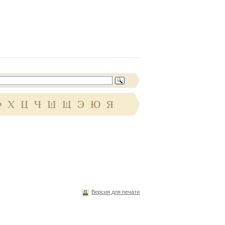
Ф
Х
Ц
Ч
Ш
Щ
Э
Ю
Я
Версия для печати