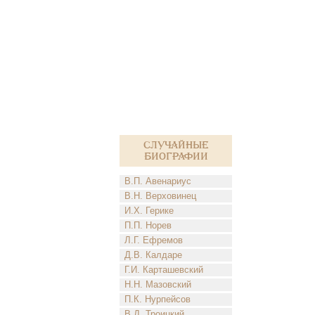
Случайные
биографии
В.П. Авенариус
В.Н. Верховинец
И.Х. Герике
П.П. Норев
Л.Г. Ефремов
Д.В. Калдаре
Г.И. Карташевский
Н.Н. Мазовский
П.К. Нурпейсов
В.Д. Троицкий