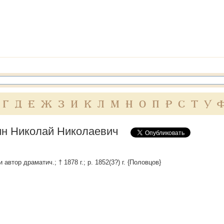
Г
Д
Е
Ж
З
И
К
Л
М
Н
О
П
Р
С
Т
У
н Николай Николаевич
 автор драматич.; † 1878 г.; р. 1852(3?) г. {Половцов}