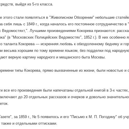
средств, выйдя из 5-го класса.
е этого стали появляться в "Живописном Обозрении" небольшие статейк
на себя лишь с 1849 г., когда началось его постоянное сотрудничество в
 Ведомостяхт,". Лучшими произведениями Кокорева признаются: рассказ 
рка" (в "Московских Полицейских Ведомостях", 1852 г.). В них особенно
о таланта Кокорева — искренняя любовь к обездоленному бедняку и гор
и весьма хорошим по тому времени языком, без подделки под народную
дают верную картину народного и мещанского быта Москвы.
времени типы Кокорева, прямо выхваченные из жизни, были новостью и 
и все его произведения были напечатаны отдельной книгой в 3-х частях,
заключают до 20 отдельных рассказов и очерков и довольно значительно
еток.
Газете", за 1859 г., № 5 появилось и его "Письмо к М. П. Погодину" об 
также и отдельными оттисками.