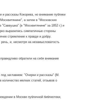
и и рассказы Кокорева, но внимание публики
 "Москвитянине", а затем в "Московских
"Саввушка" (в "Москвитянине" за 1852 г.) и
 ярко выразились симпатичные стороны
ячее стремление к правде и добру.
 речь, и, несмотря на незамысловатость
справедливо обратили на себя внимание
 под заглавием: "Очерки и рассказы" (М.
е количество мелких статей, отзывов о
учреждении в Москве публичной библиотеки,