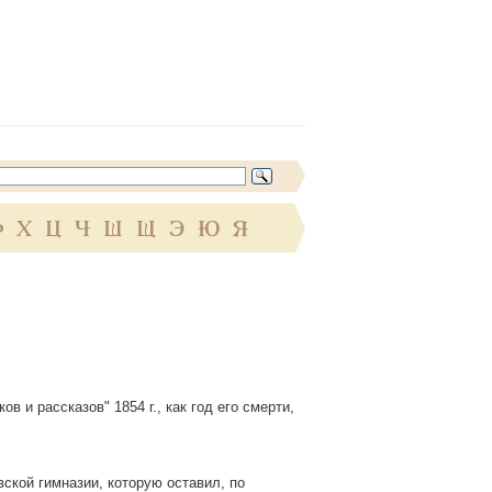
Ф
Х
Ц
Ч
Ш
Щ
Э
Ю
Я
ов и рассказов" 1854 г., как год его смерти,
ской гимназии, которую оставил, по