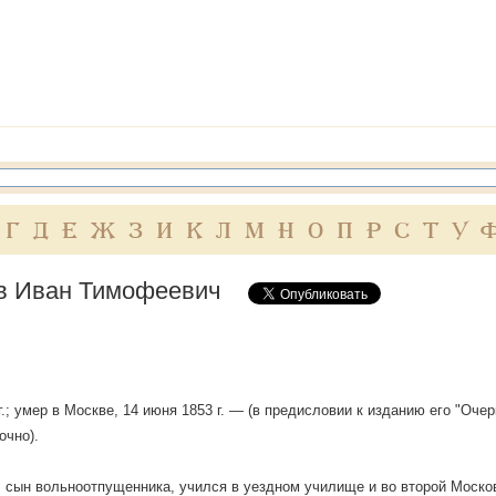
Г
Д
Е
Ж
З
И
К
Л
М
Н
О
П
Р
С
Т
У
в Иван Тимофеевич
.
г.; умер в Москве, 14 июня 1853 г. — (в предисловии к изданию его "Очерк
очно).
 сын вольноотпущенника, учился в уездном училище и во второй Москов