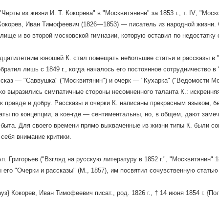
Черты из жизни И. Т. Кокорева" в "Москвитянине" за 1853 г., т. IV; "Моск
Кокорев, Иван Тимофеевич (1826—1853) — писатель из народной жизни. 
лище и во второй московской гимназии, которую оставил по недостатку 
цатилетним юношей К. стал помещать небольшие статьи и рассказы в 
обратил лишь с 1849 г., когда началось его постоянное сотрудничество в
ссказ — "Саввушка" ("Москвитянин") и очерк — "Кухарка" ("Ведомости Мо
ко выразились симпатичные стороны несомненного таланта К.: искрення
к правде и добру. Рассказы и очерки К. написаны прекрасным языком, б
ты по концепции, а кое-где — сентиментальны, но, в общем, дают заме
быта. Для своего времени прямо выхваченные из жизни типы К. были с
 себя внимание критики.
п. Григорьев ("Взгляд на русскую литературу в 1852 г.", "Москвитянин" 1
 его "Очерки и рассказы" (М., 1857), им посвятил сочувственную стать
ауз} Кокорев, Иван Тимофеевич писат., род. 1826 г., † 14 июня 1854 г. {По