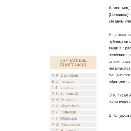
Дементьев, "
{Половцов} 
уездном учи
Еще шестнад
публики он 
вещи К.: ра
особенно яр
Случайные
стремление 
биографии
незамыслова
мещанского 
Ф.А. Васильев
Д.С. Гвоздев
обратили на
Г.И. Глазенап
Ф.И. Далецкий
О К. писал А
Н.М. Жариков
были изданы
И.И. Ибрагимов
В.И. Копылов
В. К. {Брокг
П.Т. Образцов
А.В. Романихин
Э.Ф. Рудольф