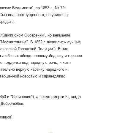
овские Ведомости", за 1853 г., № 72.
Сын вольноотпущенного, он учился в
средств.
"Живописном Обозрении", но внимание
 "Москвитянине". В 1852 г. появились лучшие
сковской Городской Полиции"). В них
я любовь к обездоленному бедняку и горячее
ез подделки под народную речь, и хотя
чательно верную картину народного и
овершенной новостью и справедливо
853 и "Сочинения"), а после смерти К., когда
ю Добролюбов.
ловцов}