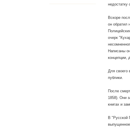
недостатку 
Вскоре посл
он обратил 
Полицейских
очерк "Куха
несомненног
Написаны он
концепции, 
Для своего 
публики.
После смерт
1858). Они 
книгах и зам
В "Русской 
выпущенное 