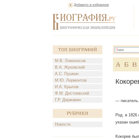
Добавить в избранное
Топ Биографий
М.В. Ломоносов
А
Б
В
В.А. Жуковский
А.С. Пушкин
Кокоре
М.Ю. Лермонтов
И.А. Крылов
Ф.М. Достоевский
Г.Р. Державин
— писатель
Рубрики
Род. в 1826 
указан ошиб
Новости
Кокорев был