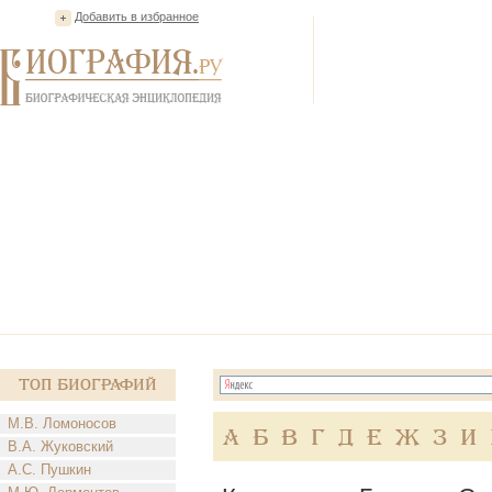
Добавить в избранное
Топ Биографий
М.В. Ломоносов
А
Б
В
Г
Д
Е
Ж
З
И
В.А. Жуковский
А.С. Пушкин