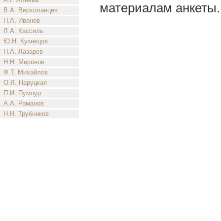
материалам анкеты.
В.А. Верхоланцев
Н.А. Иванов
Л.А. Кассиль
Ю.Н. Кузнецов
Н.А. Лазарев
Н.Н. Миронов
Ф.Т. Михайлов
О.Л. Наруцкая
П.И. Пумпур
А.А. Романов
Н.Н. Трубников