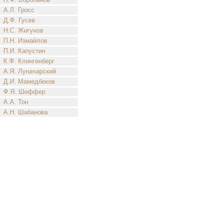
А.Л. Гросс
Д.Ф. Гусев
Н.С. Жигунов
П.Н. Измайлов
П.И. Капустин
К.Ф. Клингенберг
А.Я. Луначарский
Д.И. Мамедбеков
Ф.Я. Шеффер
А.А. Тон
А.Н. Шабанова