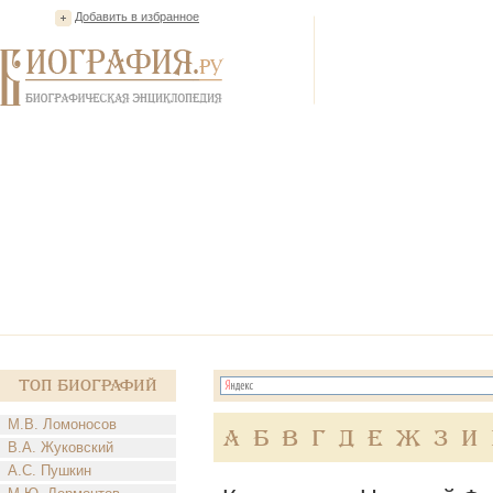
Добавить в избранное
Топ Биографий
М.В. Ломоносов
А
Б
В
Г
Д
Е
Ж
З
И
В.А. Жуковский
А.С. Пушкин