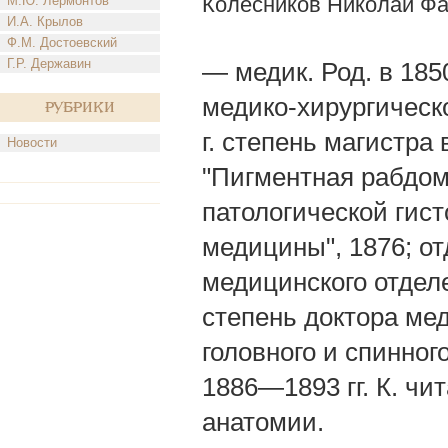
Колесников Николай Ф
М.Ю. Лермонтов
И.А. Крылов
Ф.М. Достоевский
Г.Р. Державин
— медик. Род. в 185
медико-хирургическо
Рубрики
г. степень магистра
Новости
"Пигментная рабдом
патологической гис
медицины", 1876; от
медицинского отделе
степень доктора ме
головного и спинног
1886—1893 гг. К. чи
анатомии.