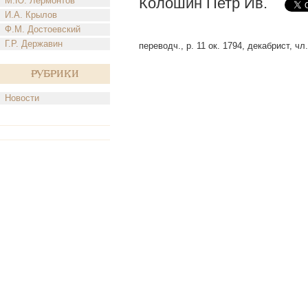
Колошин Петр Ив.
М.Ю. Лермонтов
И.А. Крылов
Ф.М. Достоевский
Г.Р. Державин
переводч., р. 11 ок. 1794, декабрист, чл.
Рубрики
Новости