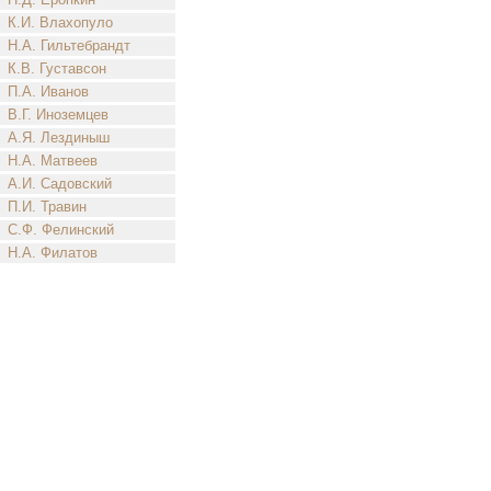
К.И. Влахопуло
Н.А. Гильтебрандт
К.В. Густавсон
П.А. Иванов
В.Г. Иноземцев
А.Я. Лездиныш
Н.А. Матвеев
А.И. Садовский
П.И. Травин
С.Ф. Фелинский
Н.А. Филатов