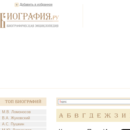
Добавить в избранное
Топ Биографий
М.В. Ломоносов
А
Б
В
Г
Д
Е
Ж
З
И
В.А. Жуковский
А.С. Пушкин