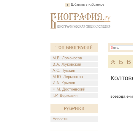
Добавить в избранное
Топ Биографий
М.В. Ломоносов
А
Б
В
В.А. Жуковский
А.С. Пушкин
Колтов
М.Ю. Лермонтов
И.А. Крылов
Ф.М. Достоевский
Г.Р. Державин
воевода ени
Рубрики
Новости