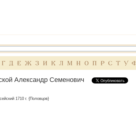
Г
Д
Е
Ж
З
И
К
Л
М
Н
О
П
Р
С
Т
У
ской Александр Семенович
сейский 1710 г. {Половцов}