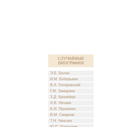
Случайные
биографии
Э.Б. Белан
И.М. Боборыкин
В.А. Гиляровский
Г.М. Замараев
З.Д. Кронеберг
А.В. Нечаев
Б.И. Пружинин
В.М. Смирнов
Т.Н. Ченских
Ю.П. Шапошник