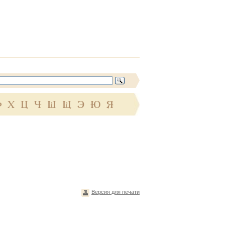
Ф
Х
Ц
Ч
Ш
Щ
Э
Ю
Я
Версия для печати