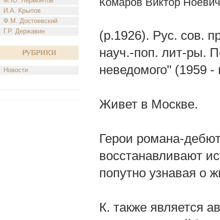
Комаров Виктор Ноевич
М.Ю. Лермонтов
И.А. Крылов
Ф.М. Достоевский
Г.Р. Державин
(р.1926). Рус. сов. 
науч.-поп. лит-ры. 
Рубрики
неведомого" (1959 - 
Новости
Живет в Москве.
Герои романа-дебют
восстанавливают ис
попутно узнавая о 
К. также является ав