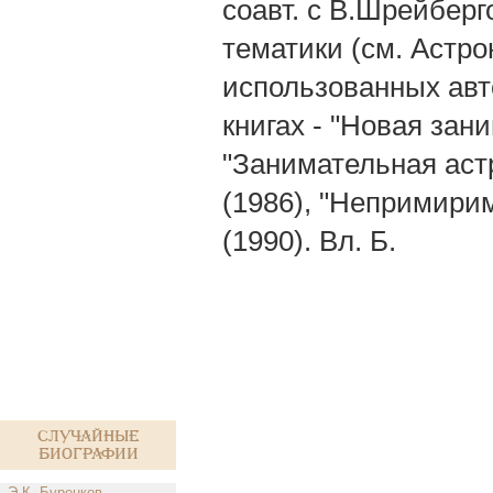
соавт. с В.Шрейберг
тематики (см. Астро
использованных авто
книгах - "Новая зан
"Занимательная астр
(1986), "Непримирим
(1990). Вл. Б.
Случайные
биографии
Э.К. Буренков