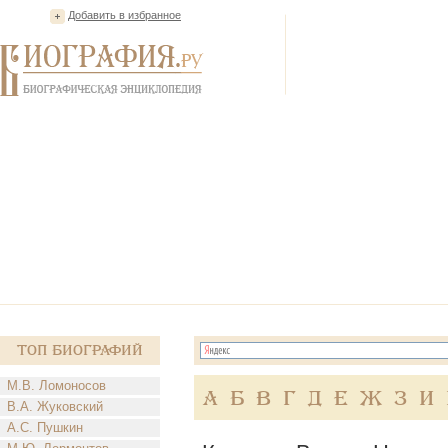
Добавить в избранное
Топ Биографий
М.В. Ломоносов
А
Б
В
Г
Д
Е
Ж
З
И
В.А. Жуковский
А.С. Пушкин