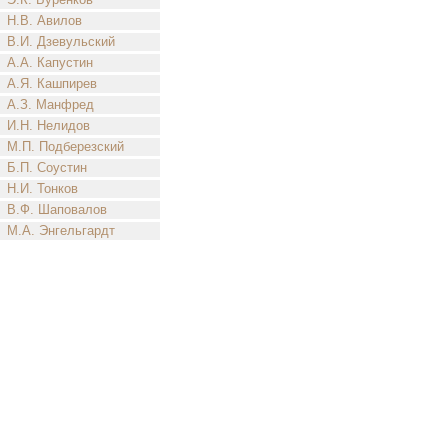
Н.В. Авилов
В.И. Дзевульский
А.А. Капустин
А.Я. Кашпирев
А.З. Манфред
И.Н. Нелидов
М.П. Подберезский
Б.П. Соустин
Н.И. Тонков
В.Ф. Шаповалов
М.А. Энгельгардт