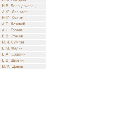
И.В. Белоцерковец
А.Ю. Давыдов
И.Ю. Кулык
А.П. Лозовой
А.Н. Тогаев
В.В. Стасов
М.И. Сумгин
В.М. Фалин
В.А. Южилин
В.В. Шпагин
М.Ф. Щанов