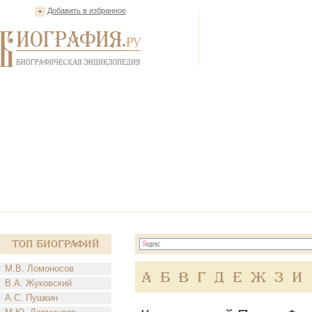
Добавить в избранное
Топ Биографий
М.В. Ломоносов
А
Б
В
Г
Д
Е
Ж
З
И
В.А. Жуковский
А.С. Пушкин