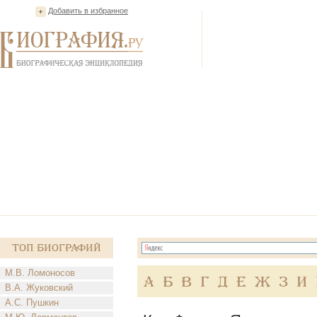
Добавить в избранное
Топ Биографий
М.В. Ломоносов
А
Б
В
Г
Д
Е
Ж
З
И
В.А. Жуковский
А.С. Пушкин