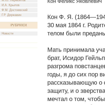
Кон Феликс Яковлевич
М.Ю. Лермонтов
И.А. Крылов
Ф.М. Достоевский
Г.Р. Державин
Кон Ф. Я. (1864—19
30 мая 1864 г. Род
Рубрики
телом были предан
Новости
Мать принимала учас
брат, Исидор Гейль
разгрома повстанцев
годы, я до сих пор 
рассказывающую о с
защиту, и о зверств
мечтал о том, чтобы