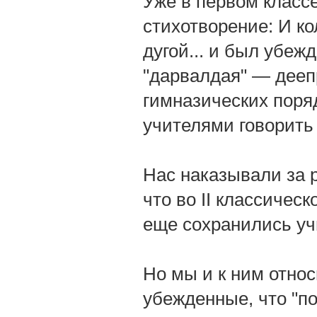
Уже в первом классе
стихотворение: И ко
дугой... и был убеж
"дарвалдая" — деепр
гимназических поря
учителями говорить
Нас наказывали за р
что во II классическ
еще сохранились уч
Но мы и к ним отно
убежденные, что "по