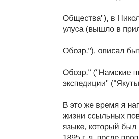
Общества"), в Нико
улуса (вышло в прил
Обозр."), описал бы
Обозр." ("Намские п
экспедиции" ("Якуты
В это же время я н
жизни ссыльных пов
языке, который был 
1895 г. я, после пр