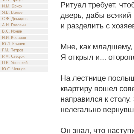
Ритуал требует, чт
И.М. Бриф
Я.В. Вилье
дверь, дабы всякий
С.Ф. Демидов
и разделить с хозяе
А.И. Головин
В.С. Ионин
И.И. Косарев
Ю.Л. Кочнев
Мне, как младшему,
Г.М. Петров
Я открыл и... отороп
Р.М. Стецюк
П.В. Усовский
Ю.С. Ченцов
На лестнице послыш
квартиру вошел сов
направился к столу.
нелегально вернувш
Он знал, что наступ