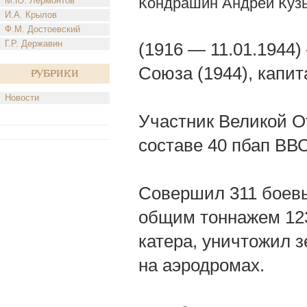
Кондрашин Андрей Куз
М.Ю. Лермонтов
И.А. Крылов
Ф.М. Достоевский
Г.Р. Державин
(1916 — 11.01.1944
Союза (1944), капит
Рубрики
Новости
Участник Великой О
составе 40 пбап ВВ
Совершил 311 боевы
общим тоннажем 1230
катера, уничтожил з
на аэродромах.