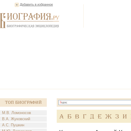
Добавить в избранное
Топ Биографий
М.В. Ломоносов
А
Б
В
Г
Д
Е
Ж
З
И
В.А. Жуковский
А.С. Пушкин