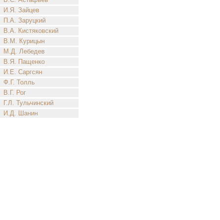
И.Я. Зайцев
П.А. Заруцкий
В.А. Кистяковский
В.М. Курицын
М.Д. Лебедев
В.Я. Пащенко
И.Е. Саргсян
Ф.Г. Толль
В.Г. Рог
Г.Л. Тульчинский
И.Д. Шанин