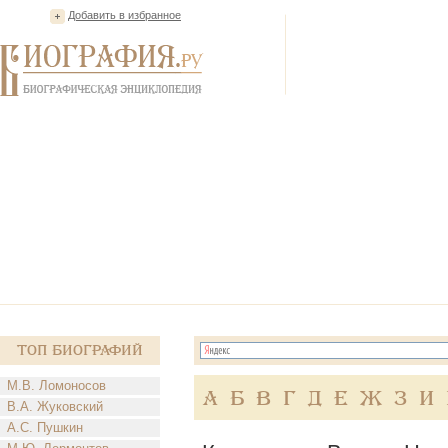
Добавить в избранное
Топ Биографий
М.В. Ломоносов
А
Б
В
Г
Д
Е
Ж
З
И
В.А. Жуковский
А.С. Пушкин