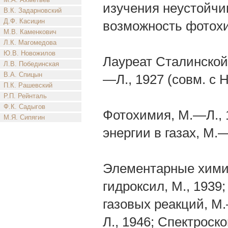
изучения неустойчи
В.К. Задарновский
Д.Ф. Касицин
возможность фотох
М.В. Каменкович
Л.К. Магомедова
Ю.В. Новожилов
Лауреат Сталинской 
Л.В. Побединская
В.А. Спицын
—Л., 1927 (совм. с 
П.К. Рашевский
Р.П. Рейнталь
Ф.К. Садыгов
Фотохимия, М.—Л., 
М.Я. Сипягин
энергии в газах, М.
Элементарные химич
гидроксил, М., 1939
газовых реакций, М.
Л., 1946; Спектроск