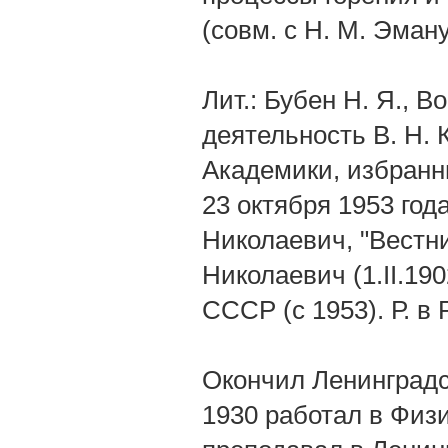
(совм. с H. M. Эман
Лит.: Бубен Н. Я., В
деятельность В. Н. 
Академики, избран
23 октября 1953 год
Николаевич, "Вестн
Николаевич (1.II.19
СССР (с 1953). Р. в
Окончил Ленинградс
1930 работал в Физи