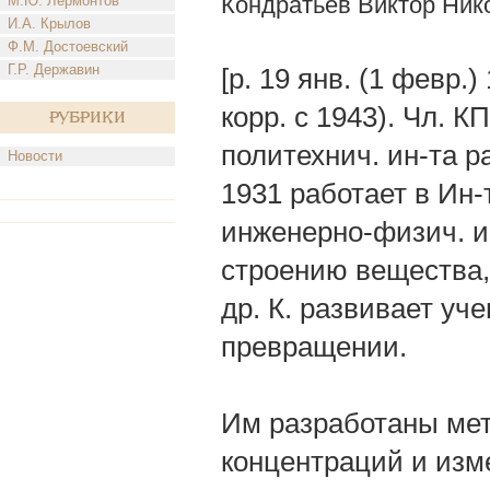
Кондратьев Виктор Ник
М.Ю. Лермонтов
И.А. Крылов
Ф.М. Достоевский
Г.Р. Державин
[р. 19 янв. (1 февр.)
корр. с 1943). Чл. 
Рубрики
политехнич. ин-та р
Новости
1931 работает в Ин
инженерно-физич. и
строению вещества,
др. К. развивает уч
превращении.
Им разработаны ме
концентраций и изм