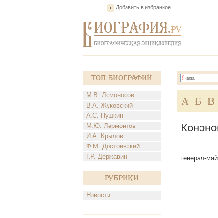
Добавить в избранное
Топ Биографий
М.В. Ломоносов
А
Б
В
В.А. Жуковский
А.С. Пушкин
Кононо
М.Ю. Лермонтов
И.А. Крылов
Ф.М. Достоевский
Г.Р. Державин
генерал-майо
Рубрики
Новости