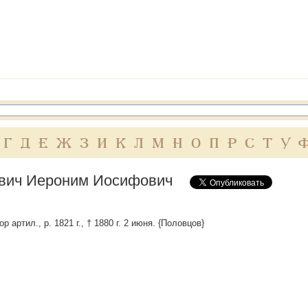
Г
Д
Е
Ж
З
И
К
Л
М
Н
О
П
Р
С
Т
У
вич Иероним Иосифович
р артил., р. 1821 г., † 1880 г. 2 июня. {Половцов}