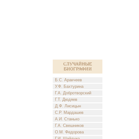
Случайные
биографии
Б.С. Аракчеев
У.Ф. Бахтурина
Г.А. Добротворский
Г.Т. Дюдяев
Д.Ф. Лисицын
С.Р. Мардашев
А.И. Станько
Г.А. Свешников
О.М. Федорова
Г.И. Шайдуко