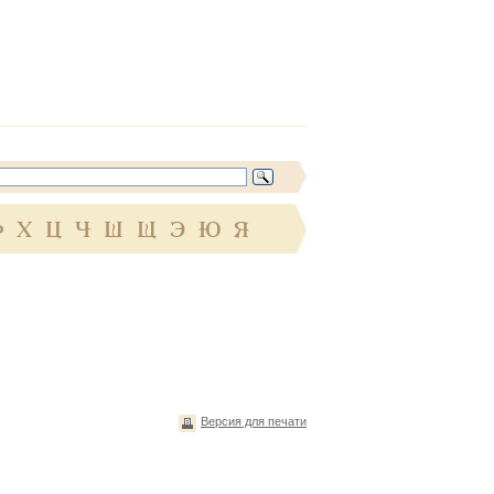
Ф
Х
Ц
Ч
Ш
Щ
Э
Ю
Я
Версия для печати