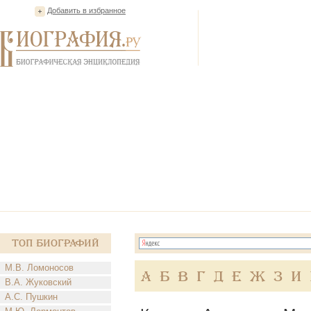
Добавить в избранное
Топ Биографий
М.В. Ломоносов
А
Б
В
Г
Д
Е
Ж
З
И
В.А. Жуковский
А.С. Пушкин