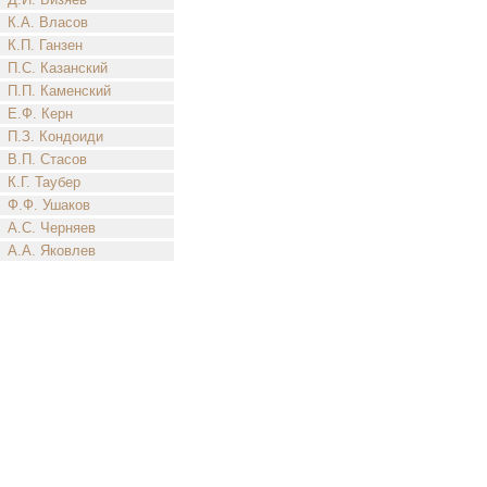
К.А. Власов
К.П. Ганзен
П.С. Казанский
П.П. Каменский
Е.Ф. Керн
П.З. Кондоиди
В.П. Стасов
К.Г. Таубер
Ф.Ф. Ушаков
А.С. Черняев
А.А. Яковлев