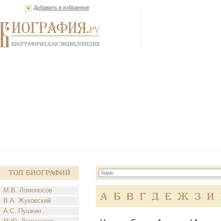
Добавить в избранное
Топ Биографий
М.В. Ломоносов
А
Б
В
Г
Д
Е
Ж
З
И
В.А. Жуковский
А.С. Пушкин