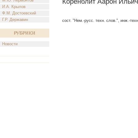
Коренблит Аарон Ильич
М.Ю. Лермонтов
И.А. Крылов
Ф.М. Достоевский
Г.Р. Державин
сост. "Нем.-русс. техн. слов.", инж.-техн
Рубрики
Новости