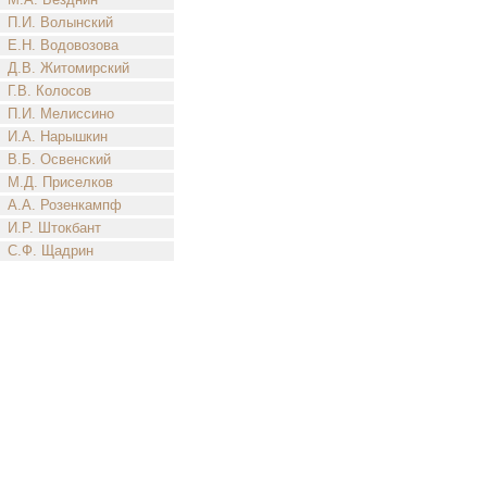
П.И. Волынский
Е.Н. Водовозова
Д.В. Житомирский
Г.В. Колосов
П.И. Мелиссино
И.А. Нарышкин
В.Б. Освенский
М.Д. Приселков
А.А. Розенкампф
И.Р. Штокбант
С.Ф. Щадрин