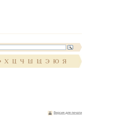
Ф
Х
Ц
Ч
Ш
Щ
Э
Ю
Я
Версия для печати