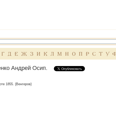
Г
Д
Е
Ж
З
И
К
Л
М
Н
О
П
Р
С
Т
У
нко Андрей Осип.
рте 1855. {Венгеров}