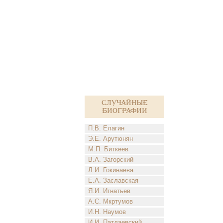
Случайные
биографии
П.В. Елагин
Э.Е. Арутюнян
М.П. Биткеев
В.А. Загорский
Л.И. Гокинаева
Е.А. Заславская
Я.И. Игнатьев
А.С. Мкртумов
И.Н. Наумов
И.И. Патлаевский