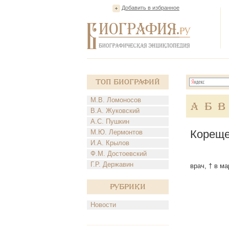
Добавить в избранное
Топ Биографий
М.В. Ломоносов
А
Б
В
В.А. Жуковский
А.С. Пушкин
Кореще
М.Ю. Лермонтов
И.А. Крылов
Ф.М. Достоевский
Г.Р. Державин
врач, † в ма
Рубрики
Новости