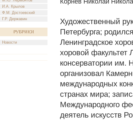
Корнев Николай Никол
М.Ю. Лермонтов
И.А. Крылов
Ф.М. Достоевский
Г.Р. Державин
Художественный рук
Петербурга; родился 
Рубрики
Ленинградское хоро
Новости
хоровой факультет 
консерватории им. Н.
организовал Камерн
международных конку
странах мира; запис
Международного фе
деятель искусств Р