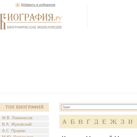
Добавить в избранное
Топ Биографий
М.В. Ломоносов
А
Б
В
Г
Д
Е
Ж
З
И
В.А. Жуковский
А.С. Пушкин