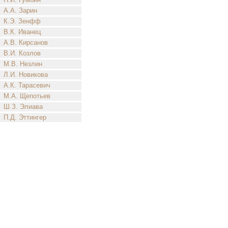
А.А. Зарин
К.Э. Зенфф
В.К. Иванец
А.В. Кирсанов
В.И. Козлов
М.В. Незлин
Л.И. Новикова
А.К. Тарасевич
М.А. Щепотьев
Ш.З. Элиава
П.Д. Эттингер