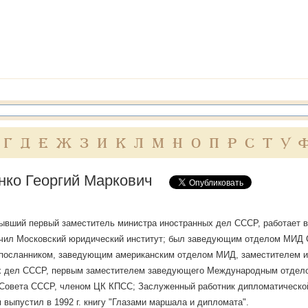
Г
Д
Е
Ж
З
И
К
Л
М
Н
О
П
Р
С
Т
У
нко Георгий Маркович
ывший первый заместитель министра иностранных дел СССР, работает в
ончил Московский юридический институт; был заведующим отделом МИД
-посланником, заведующим американским отделом МИД, заместителем и
х дел СССР, первым заместителем заведующего Международным отдело
 Совета СССР, членом ЦК КПСС; Заслуженный работник дипломатическо
выпустил в 1992 г. книгу "Глазами маршала и дипломата".