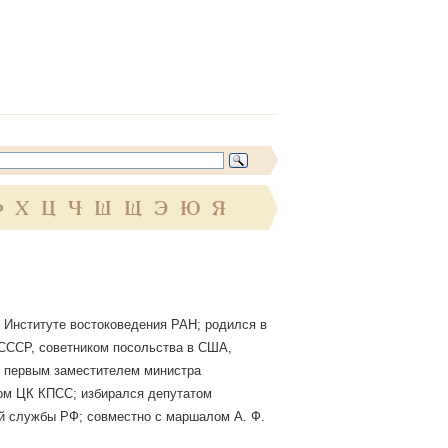
Ф
Х
Ц
Ч
Ш
Щ
Э
Ю
Я
 Институте востоковедения РАН; родился в
 СССР, советником посольства в США,
 первым заместителем министра
м ЦК КПСС; избирался депутатом
й службы РФ; совместно с маршалом А. Ф.