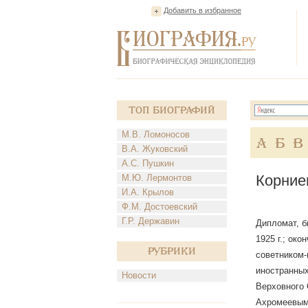
Добавить в избранное
Топ Биографий
М.В. Ломоносов
А
Б
В
В.А. Жуковский
А.С. Пушкин
Корние
М.Ю. Лермонтов
И.А. Крылов
Ф.М. Достоевский
Г.Р. Державин
Дипломат, б
1925 г.; ок
Рубрики
советником
иностранны
Новости
Верховного
Ахромеевым 