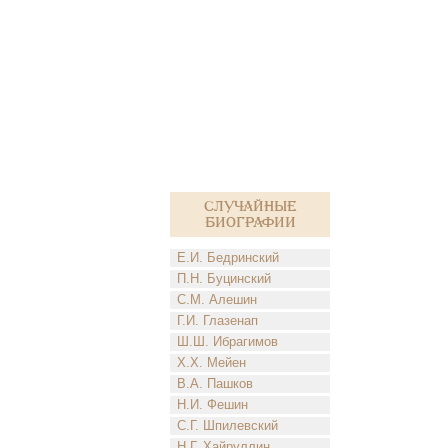
Случайные
биографии
Е.И. Бедринский
П.Н. Буцинский
С.М. Алешин
Г.И. Глазенап
Ш.Ш. Ибрагимов
Х.Х. Мейен
В.А. Пашков
Н.И. Фешин
С.Г. Шпилевский
Н.Г. Хайруллин