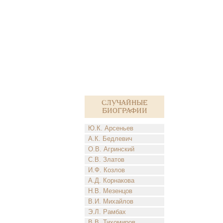
Случайные
биографии
Ю.К. Арсеньев
А.К. Бедлевич
О.В. Агринский
С.В. Златов
И.Ф. Козлов
А.Д. Корнакова
Н.В. Мезенцов
В.И. Михайлов
Э.Л. Рамбах
В.В. Тихомиров