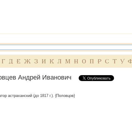
Г
Д
Е
Ж
З
И
К
Л
М
Н
О
П
Р
С
Т
У
овцев Андрей Иванович
тор астраханский (до 1817 г.). {Половцов}