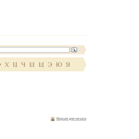
Ф
Х
Ц
Ч
Ш
Щ
Э
Ю
Я
Версия для печати