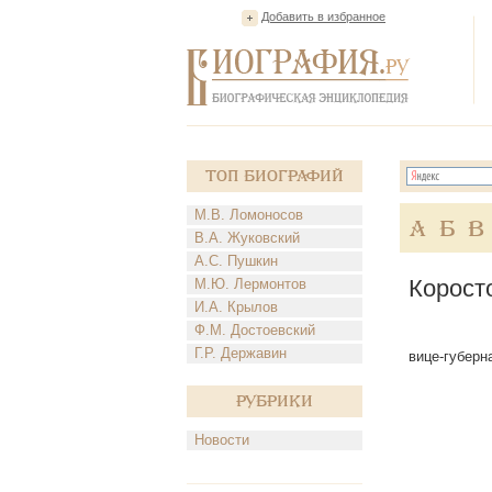
Добавить в избранное
Топ Биографий
М.В. Ломоносов
А
Б
В
В.А. Жуковский
А.С. Пушкин
Корост
М.Ю. Лермонтов
И.А. Крылов
Ф.М. Достоевский
Г.Р. Державин
вице-губерна
Рубрики
Новости