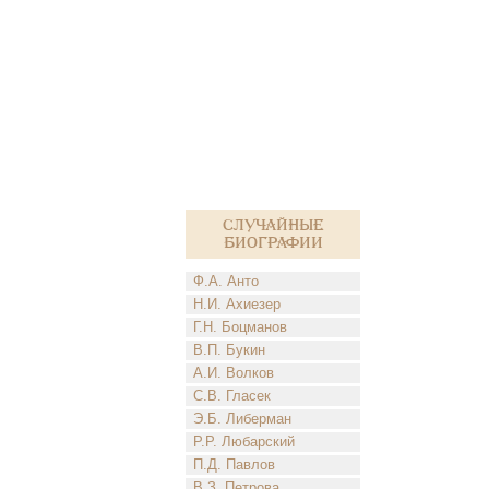
Случайные
биографии
Ф.А. Анто
Н.И. Ахиезер
Г.Н. Боцманов
В.П. Букин
А.И. Волков
С.В. Гласек
Э.Б. Либерман
Р.Р. Любарский
П.Д. Павлов
В.З. Петрова