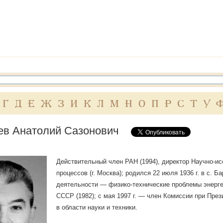
Г
Д
Е
Ж
З
И
К
Л
М
Н
О
П
Р
С
Т
У
ев Анатолий Сазонович
Действительный член РАН (1994), директор Научно-и
процессов (г. Москва); родился 22 июля 1936 г. в с. 
деятельности — физико-технические проблемы энерге
СССР (1982); с мая 1997 г. — член Комиссии при Пр
в области науки и техники.