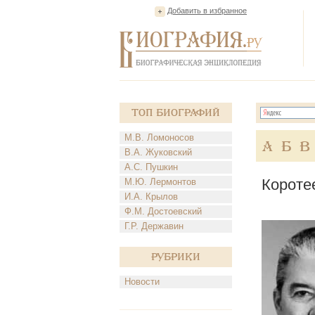
Добавить в избранное
Топ Биографий
М.В. Ломоносов
А
Б
В
В.А. Жуковский
А.С. Пушкин
Короте
М.Ю. Лермонтов
И.А. Крылов
Ф.М. Достоевский
Г.Р. Державин
Рубрики
Новости