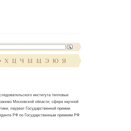
Ф
Х
Ц
Ч
Ш
Щ
Э
Ю
Я
сследовательского института тепловых
Бараново Московской области; сфера научной
тики; лауреат Государственной премии
езиденте РФ по Государственным премиям РФ