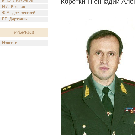
Короткин Геннадий Але
М.Ю. Лермонтов
И.А. Крылов
Ф.М. Достоевский
Г.Р. Державин
Рубрики
Новости