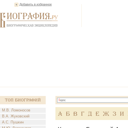
Добавить в избранное
Топ Биографий
М.В. Ломоносов
А
Б
В
Г
Д
Е
Ж
З
И
В.А. Жуковский
А.С. Пушкин