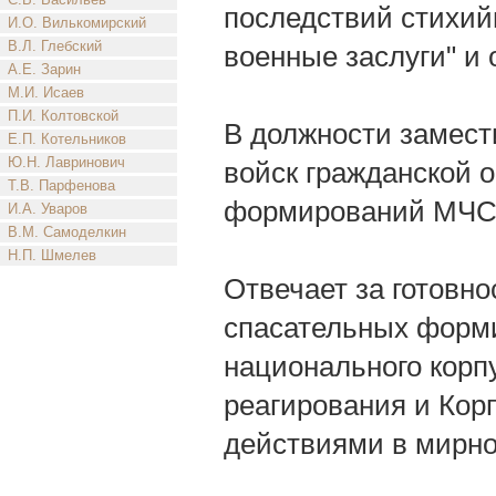
последствий стихий
И.О. Вилькомирский
В.Л. Глебский
военные заслуги" и 
А.Е. Зарин
М.И. Исаев
П.И. Колтовской
В должности замест
Е.П. Котельников
Ю.Н. Лавринович
войск гражданской 
Т.В. Парфенова
формирований МЧС 
И.А. Уваров
В.М. Самоделкин
Н.П. Шмелев
Отвечает за готовно
спасательных форми
национального корп
реагирования и Кор
действиями в мирно